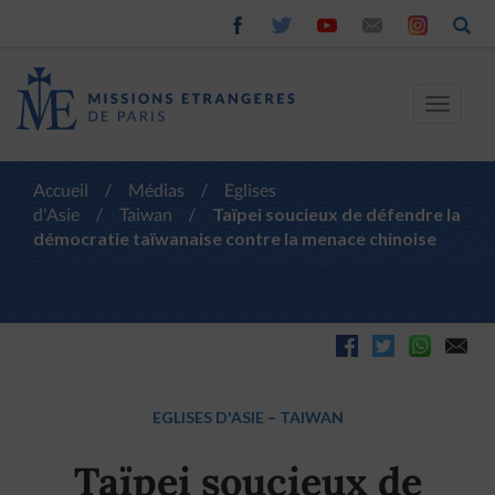
Toggle
navigat
Accueil
/
Médias
/
Eglises
d'Asie
/
Taiwan
/
Taïpei soucieux de défendre la
démocratie taïwanaise contre la menace chinoise
EGLISES D'ASIE
–
TAIWAN
Taïpei soucieux de