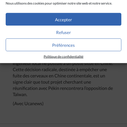
taïwanaises de textile, Eclat et Makalot, produisent
Nous utilisons des cookies pour optimiser notre site web et notre service.
presque la moitié de leur rendement total au
Vietnam. Dans le cadre de cette lutte acharnée, le
capital humain est un atout protégé et à ne surtout
Accepter
pas partager avec l’adversaire. Ainsi, l’administration
taïwanaise s’est efforcée de contrôler les
Refuser
professionnels quittant l’île. Soucieux de maintenir
le leadership de l’île dans le secteur des semi-
Préférences
conducteurs dans les années à venir, les cabinets de
recrutement taïwanais s’assurent qu’aucun
Politique de confidentialité
ingénieur local ne postule à un poste situé en Chine.
Cette décision radicale, destinée à empêcher une
fuite des cerveaux en Chine continentale, est un
signe clair que tout projet cherchant une
réunification avec Pékin rencontrera l’opposition de
Taïwan.
(Avec Ucanews)