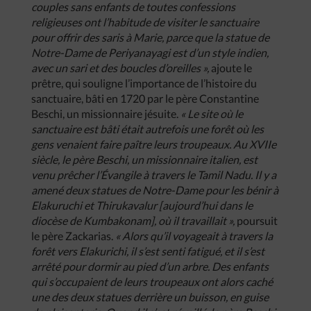
couples sans enfants de toutes confessions
religieuses ont l’habitude de visiter le sanctuaire
pour offrir des saris à Marie, parce que la statue de
Notre-Dame de Periyanayagi est d’un style indien,
avec un sari et des boucles d’oreilles »,
ajoute le
prêtre, qui souligne l’importance de l’histoire du
sanctuaire, bâti en 1720 par le père Constantine
Beschi, un missionnaire jésuite.
« Le site où le
sanctuaire est bâti était autrefois une forêt où les
gens venaient faire paître leurs troupeaux. Au XVIIe
siècle, le père Beschi, un missionnaire italien, est
venu prêcher l’Évangile à travers le Tamil Nadu. Il y a
amené deux statues de Notre-Dame pour les bénir à
Elakuruchi et Thirukavalur [aujourd’hui dans le
diocèse de Kumbakonam], où il travaillait »,
poursuit
le père Zackarias.
« Alors qu’il voyageait à travers la
forêt vers Elakurichi, il s’est senti fatigué, et il s’est
arrêté pour dormir au pied d’un arbre. Des enfants
qui s’occupaient de leurs troupeaux ont alors caché
une des deux statues derrière un buisson, en guise