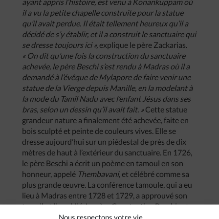
ayant appris l’histoire, est venu à Konankuppam où
il a vu la petite chapelle construite pour la statue
qu’il avait perdue. Il était tellement heureux qu’il a
décidé de s’y établir, et il a construit le sanctuaire qui
se dresse toujours ici »,
explique le père Zackarias.
« On dit qu’une fois la construction du sanctuaire
achevée, le père Beschi s’est rendu à Madras où il a
demandé à l’évêque de Mylapore de faire venir une
statue de la Vierge depuis Manille, en la modelant à
la mode du Tamil Nadu avec l’enfant Jésus dans ses
bras, selon un dessin qu’il avait fait. »
Cette statue
grandeur nature a finalement été achevée, faite en
bois sculpté et peinte de couleurs vives. Elle se
dresse aujourd’hui sur un piédestal de près de dix
mètres de haut à l’extérieur du sanctuaire. En 1726,
le père Beschi a écrit un poème en tamoul en son
honneur, appelé
Thembavani
, et célébré comme sa
plus grande œuvre. La conférence tamoule, qui a eu
lieu à Madras entre 1728 et 1729, a approuvé son
travail et l’a publié. Le père Constantine Beschi est
également appelé
Veeramamunivar
(Père de la
Nous respectons votre vie