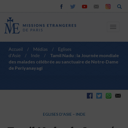
Toggle
navigat
Accueil
/
Médias
/
Eglises
d'Asie
/
Inde
/
Tamil Nadu : la Journée mondiale
des malades célébrée au sanctuaire de Notre-Dame
de Periyanayagi
EGLISES D'ASIE
–
INDE