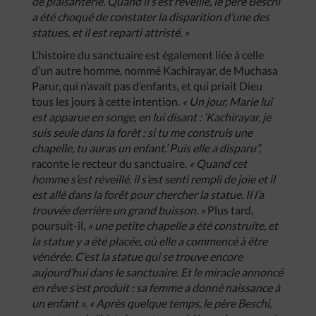
de plaisanterie. Quand il s’est réveillé, le père Beschi
a été choqué de constater la disparition d’une des
statues, et il est reparti attristé. »
L’histoire du sanctuaire est également liée à celle
d’un autre homme, nommé Kachirayar, de Muchasa
Parur, qui n’avait pas d’enfants, et qui priait Dieu
tous les jours à cette intention.
« Un jour, Marie lui
est apparue en songe, en lui disant : ‘Kachirayar, je
suis seule dans la forêt ; si tu me construis une
chapelle, tu auras un enfant.’ Puis elle a disparu”,
raconte le recteur du sanctuaire.
« Quand cet
homme s’est réveillé, il s’est senti rempli de joie et il
est allé dans la forêt pour chercher la statue. Il l’a
trouvée derrière un grand buisson. »
Plus tard,
poursuit-il,
« une petite chapelle a été construite, et
la statue y a été placée, où elle a commencé à être
vénérée. C’est la statue qui se trouve encore
aujourd’hui dans le sanctuaire. Et le miracle annoncé
en rêve s’est produit : sa femme a donné naissance à
un enfant ». « Après quelque temps, le père Beschi,