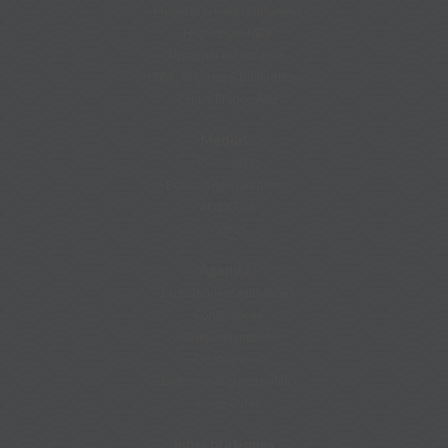
Musée et activités culturelles
Histoire des MEP
Discerner ma vocation
IRFA : Archives & Bibliothèque
Centre France-Asie
Médias
Revue MEP
Eglises d’Asie (archives)
AD EXTRA
Vidéos
Agenda
Expositions et animations
Conférences
Musique en mission
Célébrations
Evénements grand public
Année Corée
Infos pratiques