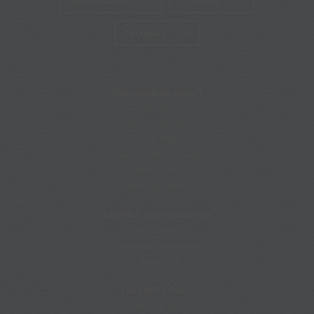
Nous visiter
Contact
Intranet
Qui sommes-nous ?
Les MEP
Histoire des MEP
Actu MEP
Vocation Missionnaire
Martyrs d’Asie
Lutte contre les abus
Les MEP dans le monde
Pays de mission
Témoignages Missionnaires
Volontariat
Les MEP à Paris
Mission 128