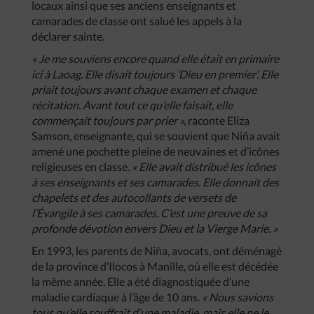
locaux ainsi que ses anciens enseignants et
camarades de classe ont salué les appels à la
déclarer sainte.
« Je me souviens encore quand elle était en primaire
ici à Laoag. Elle disait toujours ‘Dieu en premier’. Elle
priait toujours avant chaque examen et chaque
récitation. Avant tout ce qu’elle faisait, elle
commençait toujours par prier »,
raconte Eliza
Samson, enseignante, qui se souvient que Niña avait
amené une pochette pleine de neuvaines et d’icônes
religieuses en classe.
« Elle avait distribué les icônes
à ses enseignants et ses camarades. Elle donnait des
chapelets et des autocollants de versets de
l’Évangile à ses camarades. C’est une preuve de sa
profonde dévotion envers Dieu et la Vierge Marie. »
En 1993, les parents de Niña, avocats, ont déménagé
de la province d’Ilocos à Manille, où elle est décédée
la même année. Elle a été diagnostiquée d’une
maladie cardiaque à l’âge de 10 ans.
« Nous savions
tous qu’elle souffrait d’une maladie, mais elle ne le