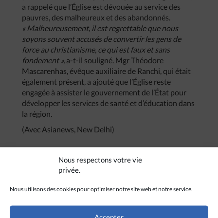
a rappelé que l’Église est dévouée au service des
pauvres, des malheureux et des abandonnés.
« Malheureusement, il est regrettable que nous
soyons souvent accusés de convertir les gens de
force au christianisme, ce qui est faux et sans
fondement »,
a-t-il souligné. Mgr Théodore
Mascarenhas, évêque auxiliaire de Ranchi, qui était
également présent, a ajouté que l’Église reste
engagée à assister le gouvernement de l’État pour
développer les services de santé et d’éducation dans
la région.
(Avec Asianews, New Delhi)
Nous respectons votre vie
privée.
Nous utilisons des cookies pour optimiser notre site web et notre service.
CRÉDITS
Accepter