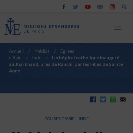
Toggle
navigat
Accueil
/
Médias
/
Eglises
d'Asie
/
Inde
/
Un hôpital catholique inauguré
au Jharkhand, près de Ranchi, par les Filles de Sainte
Anne
EGLISES D'ASIE
–
INDE