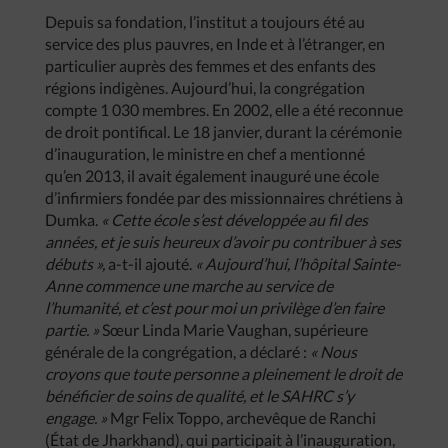
Depuis sa fondation, l’institut a toujours été au
service des plus pauvres, en Inde et à l’étranger, en
particulier auprès des femmes et des enfants des
régions indigènes. Aujourd’hui, la congrégation
compte 1 030 membres. En 2002, elle a été reconnue
de droit pontifical. Le 18 janvier, durant la cérémonie
d’inauguration, le ministre en chef a mentionné
qu’en 2013, il avait également inauguré une école
d’infirmiers fondée par des missionnaires chrétiens à
Dumka.
« Cette école s’est développée au fil des
années, et je suis heureux d’avoir pu contribuer à ses
débuts »,
a-t-il ajouté.
« Aujourd’hui, l’hôpital Sainte-
Anne commence une marche au service de
l’humanité, et c’est pour moi un privilège d’en faire
partie. »
Sœur Linda Marie Vaughan, supérieure
générale de la congrégation, a déclaré :
« Nous
croyons que toute personne a pleinement le droit de
bénéficier de soins de qualité, et le SAHRC s’y
engage. »
Mgr Felix Toppo, archevêque de Ranchi
(État de Jharkhand), qui participait à l’inauguration,