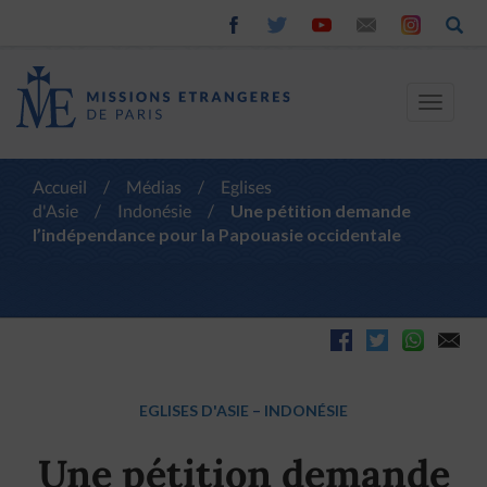
Toggle
navigat
Accueil
/
Médias
/
Eglises
d'Asie
/
Indonésie
/
Une pétition demande
l’indépendance pour la Papouasie occidentale
EGLISES D'ASIE
–
INDONÉSIE
Une pétition demande