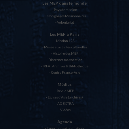
Les MEP dans le monde
Pays de mission
Témoignages Missionnaires
Volontariat
Les MEP à Paris
Mission 128
Musée et activités culturelles
Histoire des MEP
Discerner ma vocation
IRFA : Archives & Bibliothèque
Centre France-Asie
Médias
Revue MEP
Eglises d’Asie (archives)
AD EXTRA
Vidéos
Agenda
Expositions et animations