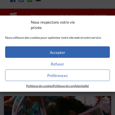
Nous respectons votre vie
privée.
Nous utilisons des cookies pour optimiser notre site web et notre service.
Accepter
Refuser
A LIRE AUSSI
Préférences
Politique de cookies
Politique de confidentialité