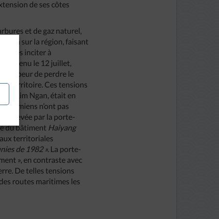
tension de ses côtes
bures et de gaz naturel,
rrain sur la région, faisant
ur les inciter à
survenu le 12 juillet,
ï, de peur de perdre le
 ce territoire. Ces tensions
 Thi Kim Ngan, était en
 vietnamiens n’ont pas
é soulevée par la porte-
rée du bâtiment
Haiyang
aux territoriales
unies de 1982 ».
La porte-
ment », en contraste avec
rre. De telles tensions
 des routes maritimes les