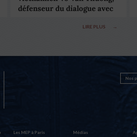
défenseur du dialogue avec
le pape François
LIRE PLUS
→
Nos p
e
Les MEP à Paris
Médias
A