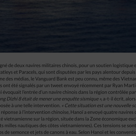
né de deux navires militaires chinois, pour un soutien logistique 
atleys et Paracels, qui sont disputées par les pays alentour depu
 une des médias, le Vanguard Bank est peu connu, même des Vietn
ns ont été signalés par un tweet envoyé récemment par Ryan Mar
ui évoquait l’entrée d’un navire chinois dans la région contrôlée p
ng Dizhi 8 était de mener une enquête sismique »,
a-t-il écrit, alo
osée à une telle intervention.
« Cette situation est une nouvelle so
réponse à l’intervention chinoise, Hanoï a envoyé quatre navires 
é vietnamienne sur la région, située dans la Zone économique excl
ts milles nautiques des côtes vietnamiennes). Ces tensions se son
ups de semonce et jets de canons à eau. Selon Hanoï et les convent