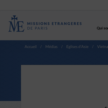
Qui so
Accueil
/
Médias
/
Eglises d'Asie
/
Vietn