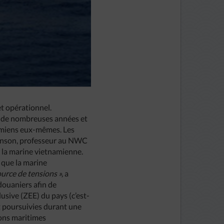
et opérationnel.
is de nombreuses années et
amiens eux-mêmes. Les
tinson, professeur au NWC
ar la marine vietnamienne.
rs que la marine
urce de tensions »,
a
douaniers afin de
usive (ZEE) du pays (c’est-
t poursuivies durant une
ions maritimes