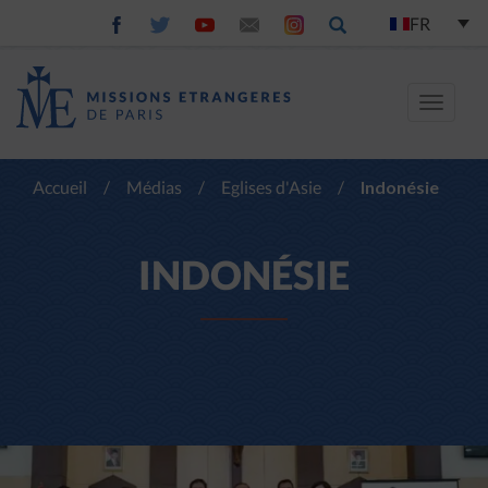
FR
Toggle
navigat
Accueil
/
Médias
/
Eglises d'Asie
/
Indonésie
INDONÉSIE