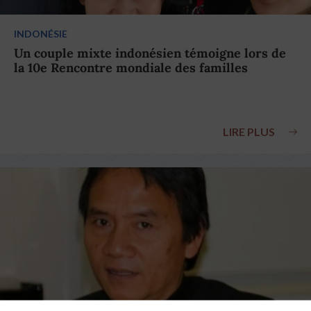
INDONÉSIE
Un couple mixte indonésien témoigne lors de
la 10e Rencontre mondiale des familles
LIRE PLUS