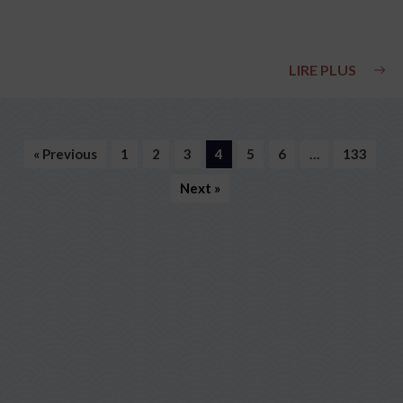
LIRE PLUS
« Previous
1
2
3
4
5
6
…
133
Next »