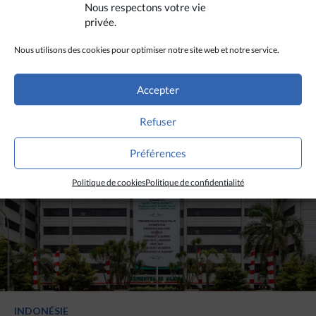
Nous respectons votre vie
INDONÉSIE
privée.
Un prêtre Dayak nommé évêque de Sanggau :
tous les diocèses indonésiens ont désormais
Nous utilisons des cookies pour optimiser notre site web et notre service.
des évêques locaux
Accepter
LIRE PLUS
Refuser
Préférences
Politique de cookies
Politique de confidentialité
INDONÉSIE