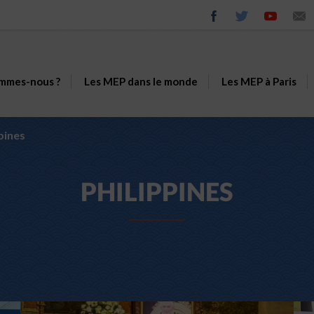
mmes-nous ?
Les MEP dans le monde
Les MEP à Paris
pines
PHILIPPINES