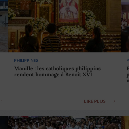
PHILIPPINES
P
Manille : les catholiques philippins
P
rendent hommage à Benoît XVI
p
m
LIRE PLUS