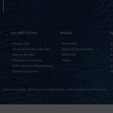
e
Les MEP à Paris
Médias
A
Mission 128
Revue MEP
E
Musée et activités culturelles
Eglises d’Asie (archives)
C
Histoire des MEP
AD EXTRA
M
Discerner ma vocation
Vidéos
C
IRFA : Archives & Bibliothèque
E
Centre France-Asie
A
Mentions légales
Politique de Confidentialité
Index d'égalité professionnelle