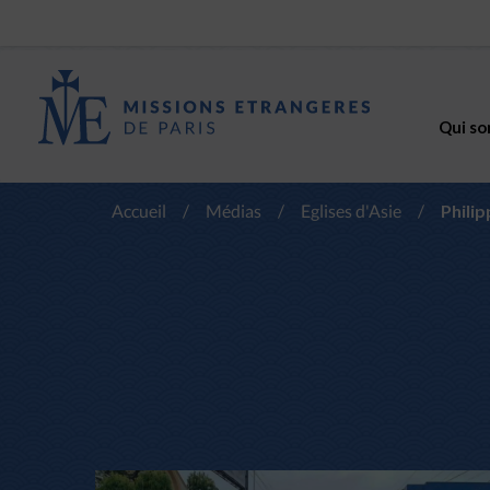
Qui so
Accueil
/
Médias
/
Eglises d'Asie
/
Philip