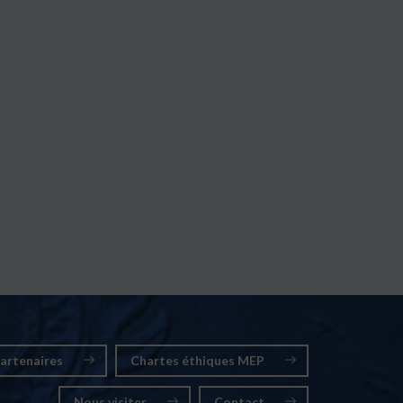
artenaires
Chartes éthiques MEP
Nous visiter
Contact