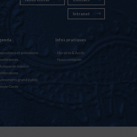
Intranet
genda
Infos pratiques
xpositions et animations
Horaires & Accès
onférences
Nous contacter
usique en mission
élébrations
vénements grand public
nnée Corée