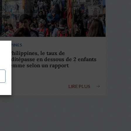
HILIPPINES
ux Philippines, le taux de
éconditépasse en dessous de 2 enfants
par femme selon un rapport
LIRE PLUS