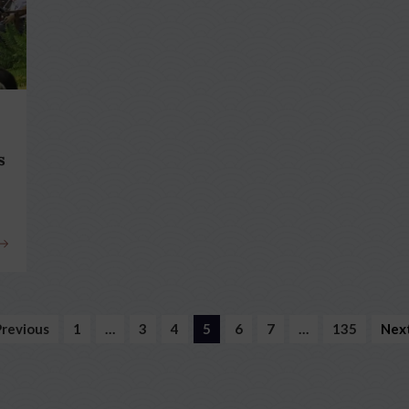
s
Previous
1
…
3
4
5
6
7
…
135
Next