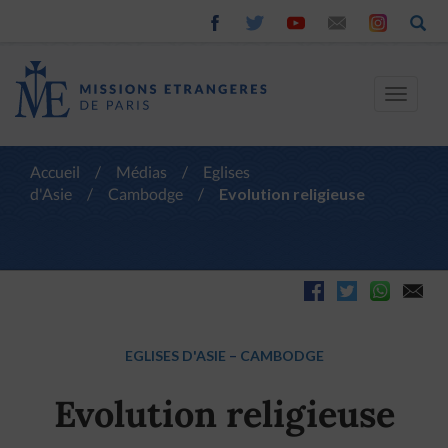
Toggle
navigat
Accueil
/
Médias
/
Eglises
d'Asie
/
Cambodge
/
Evolution religieuse
EGLISES D'ASIE
–
CAMBODGE
Evolution religieuse