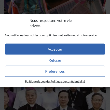
Nous respectons votre vie
privée.
Nous utilisons des cookies pour optimiser notre site web et notre service.
DIVERS HORIZONS
Accepter
La revue de presse de la
Refuser
semaine du 18 mars
Préférences
LIRE PLUS
→
Politique de cookies
Politique de confidentialité