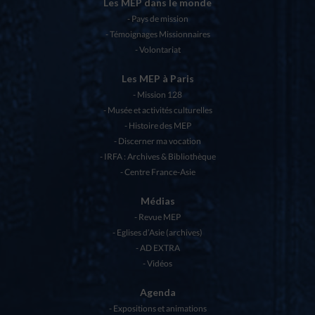
Les MEP dans le monde
Pays de mission
Témoignages Missionnaires
Volontariat
Les MEP à Paris
Mission 128
Musée et activités culturelles
Histoire des MEP
Discerner ma vocation
IRFA : Archives & Bibliothèque
Centre France-Asie
Médias
Revue MEP
Eglises d’Asie (archives)
AD EXTRA
Vidéos
Agenda
Expositions et animations