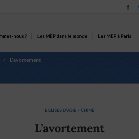
mmes-nous ?
Les MEP dans le monde
Les MEP à Paris
/
L’avortement
EGLISES D'ASIE
–
CHINE
L’avortement