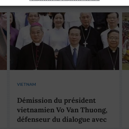
VIETNAM
Démission du président
vietnamien Vo Van Thuong,
défenseur du dialogue avec
le pape François