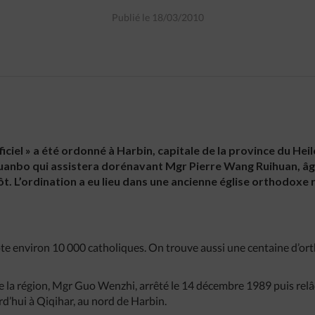
Publié le 18/03/2010
ficiel » a été ordonné à Harbin, capitale de la province du Hei
u Huanbo qui assistera dorénavant Mgr Pierre Wang Ruihuan, âgé
ôt. L’ordination a eu lieu dans une ancienne église orthodoxe 
e environ 10 000 catholiques. On trouve aussi une centaine d’ort
e la région, Mgr Guo Wenzhi, arrêté le 14 décembre 1989 puis relâ
urd’hui à Qiqihar, au nord de Harbin.