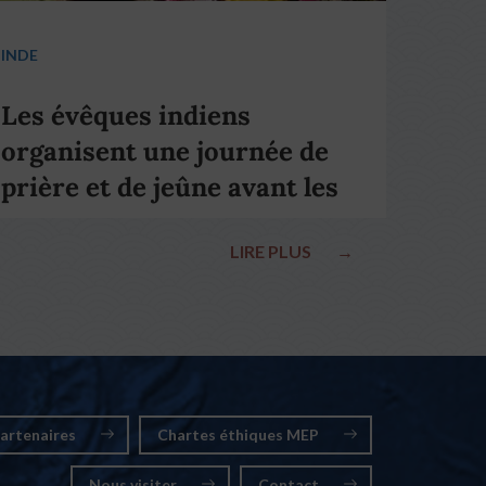
INDE
Les évêques indiens
organisent une journée de
prière et de jeûne avant les
élections nationales
LIRE PLUS
→
artenaires
Chartes éthiques MEP
Nous visiter
Contact