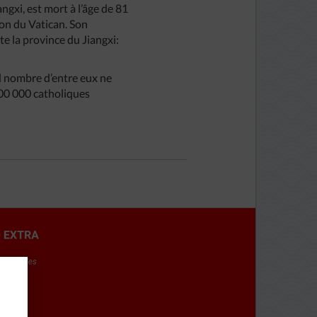
ngxi, est mort à l’âge de 81
ion du Vatican. Son
te la province du Jiangxi:
nd nombre d’entre eux ne
100 000 catholiques