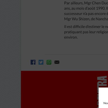
Par ailleurs, Mgr Chen Duqi
ans, au mois d’août 1990. I
successeur n’a pas encore é
Mgr Wu Shizen, de Nancha
Il est difficile d’estimer 
pratiquant pas leur religio
environ.
Nou