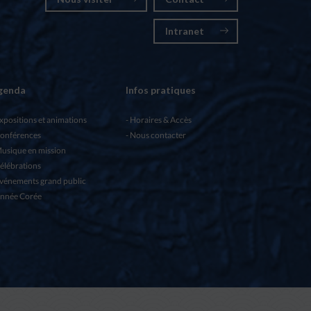
Intranet
genda
Infos pratiques
xpositions et animations
Horaires & Accès
onférences
Nous contacter
usique en mission
élébrations
vénements grand public
nnée Corée