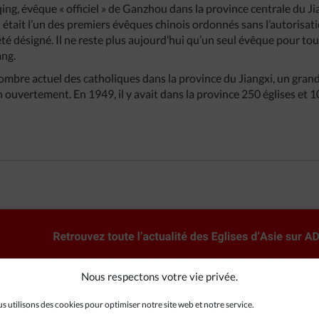
ng, évêque « officiel » de Ganzhou dans la province centrale du Jia
l était l’un des premiers évêques chinois ordonnés sans l’autorisat
té désigné. Il ne reste plus aujourd’hui qu’un seul évêque pour tou
ng.
le nombre actuel des catholiques dans la province du Jiangxi, un gra
n ouvertement. En 1949, il y avait dans la province 250 églises et 
Nous respectons votre vie privée.
s utilisons des cookies pour optimiser notre site web et notre service.