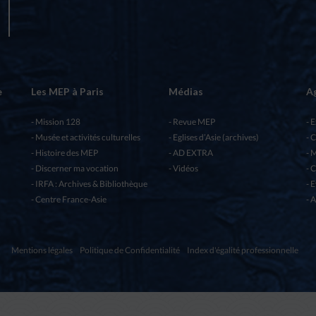
e
Les MEP à Paris
Médias
A
Mission 128
Revue MEP
E
Musée et activités culturelles
Eglises d’Asie (archives)
C
Histoire des MEP
AD EXTRA
M
Discerner ma vocation
Vidéos
C
IRFA : Archives & Bibliothèque
E
Centre France-Asie
A
Mentions légales
Politique de Confidentialité
Index d'égalité professionnelle