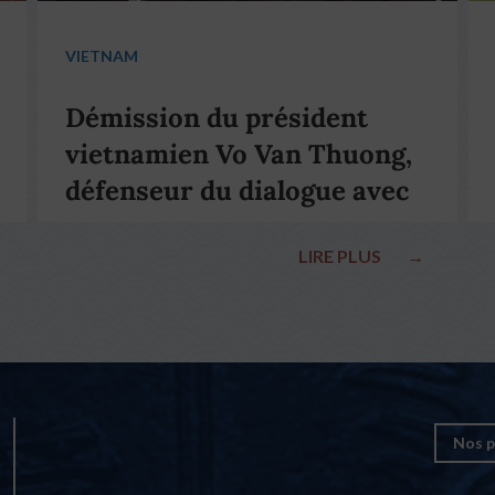
VIETNAM
Démission du président
vietnamien Vo Van Thuong,
défenseur du dialogue avec
le pape François
LIRE PLUS
→
Nos p