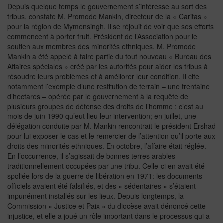
Depuis quelque temps le gouvernement s’intéresse au sort des
tribus, constate M. Promode Mankin, directeur de la « Caritas »
pour la région de Mymensingh. Il se réjouit de voir que ses efforts
commencent à porter fruit. Président de l’Association pour le
soutien aux membres des minorités ethniques, M. Promode
Mankin a été appelé à faire partie du tout nouveau « Bureau des
Affaires spéciales » créé par les autorités pour aider les tribus à
résoudre leurs problèmes et à améliorer leur condition. Il cite
notamment l’exemple d’une restitution de terrain – une trentaine
d’hectares – opérée par le gouvernement à la requête de
plusieurs groupes de défense des droits de l’homme : c’est au
mois de juin 1990 qu’eut lieu leur intervention; en juillet, une
délégation conduite par M. Mankin rencontrait le président Ershad
pour lui exposer le cas et le remercier de l’attention qu’il porte aux
droits des minorités ethniques. En octobre, l’affaire était réglée.
En l’occurrence, il s’agissait de bonnes terres arables
traditionnellement occupées par une tribu. Celle-ci en avait été
spoliée lors de la guerre de libération en 1971: les documents
officiels avaient été falsifiés, et des « sédentaires » s’étaient
impunément installés sur les lieux. Depuis longtemps, la
Commission « Justice et Paix » du diocèse avait dénoncé cette
injustice, et elle a joué un rôle important dans le processus qui a