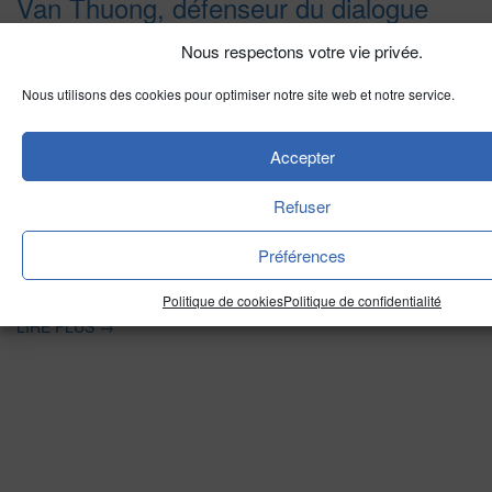
Van Thuong, défenseur du dialogue
avec le pape François
Nous respectons votre vie privée.
Nous utilisons des cookies pour optimiser notre site web et notre service.
LIRE PLUS
→
Inde
Accepter
Les évêques indiens organisent une
Refuser
journée de prière et de jeûne avant les
Préférences
élections nationales
Politique de cookies
Politique de confidentialité
LIRE PLUS
→