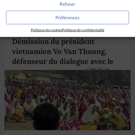
Refuser
Préférences
VIETNAM
Politique de cookies
Politique de confidentialité
Démission du président
vietnamien Vo Van Thuong,
défenseur du dialogue avec le
LIRE PLUS
→
pape François