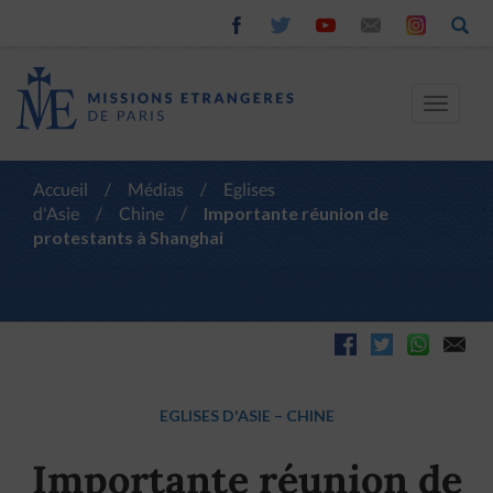
Toggle
navigat
Accueil
/
Médias
/
Eglises
d'Asie
/
Chine
/
Importante réunion de
protestants à Shanghai
EGLISES D'ASIE
–
CHINE
Importante réunion de