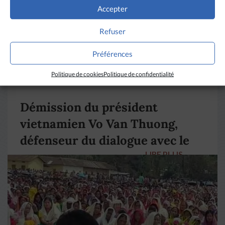
Accepter
Refuser
Préférences
Politique de cookies
Politique de confidentialité
VIETNAM
Démission du président
vietnamien Vo Van Thuong,
défenseur du dialogue avec le
LIRE PLUS
→
pape François