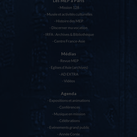
Les MEP à Paris
Mission 128
Musée et activités culturelles
Histoire des MEP
Discerner ma vocation
IRFA : Archives & Bibliothèque
Centre France-Asie
Médias
Revue MEP
Eglises d’Asie (archives)
AD EXTRA
Vidéos
Agenda
Expositions et animations
Conférences
Musique en mission
Célébrations
Evénements grand public
Année Corée