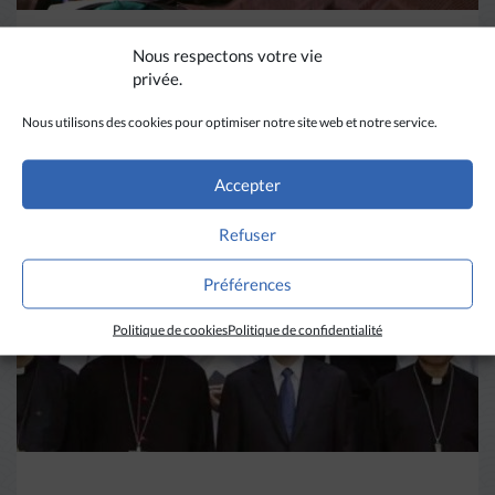
Nous respectons votre vie
DIVERS HORIZONS
privée.
La revue de presse de la
Nous utilisons des cookies pour optimiser notre site web et notre service.
semaine du 18 mars
Accepter
LIRE PLUS
→
Refuser
Préférences
Politique de cookies
Politique de confidentialité