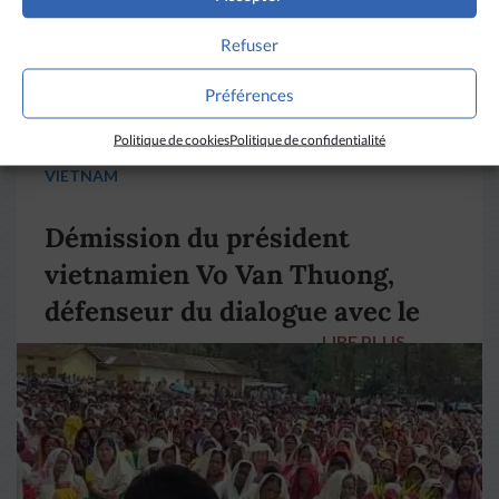
Refuser
Préférences
Politique de cookies
Politique de confidentialité
VIETNAM
Démission du président
vietnamien Vo Van Thuong,
défenseur du dialogue avec le
LIRE PLUS
→
pape François