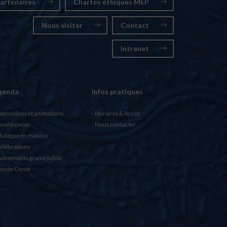
artenaires
Chartes éthiques MEP
Nous visiter
Contact
Intranet
genda
Infos pratiques
xpositions et animations
Horaires & Accès
onférences
Nous contacter
usique en mission
élébrations
vénements grand public
nnée Corée