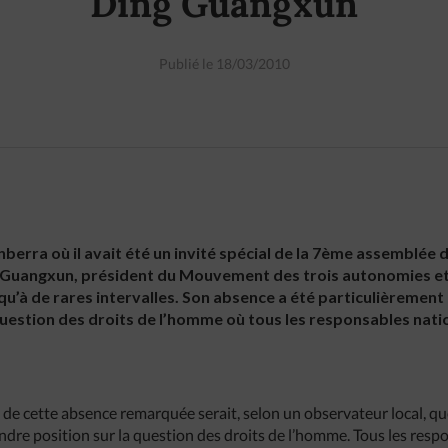
Ding Guangxun
Publié le 18/03/2010
berra où il avait été un invité spécial de la 7ème assemblée
ng Guangxun, président du Mouvement des trois autonomies et
c qu’à de rares intervalles. Son absence a été particulièremen
question des droits de l’homme où tous les responsables nati
s de cette absence remarquée serait, selon un observateur local,
ndre position sur la question des droits de l’homme. Tous les resp