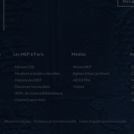
Nos p
e
Les MEP à Paris
Médias
A
Mission 128
Revue MEP
E
Musée et activités culturelles
Eglises d’Asie (archives)
C
Histoire des MEP
AD EXTRA
M
Discerner ma vocation
Vidéos
C
IRFA : Archives & Bibliothèque
E
Centre France-Asie
A
Mentions légales
Politique de Confidentialité
Index d'égalité professionnelle