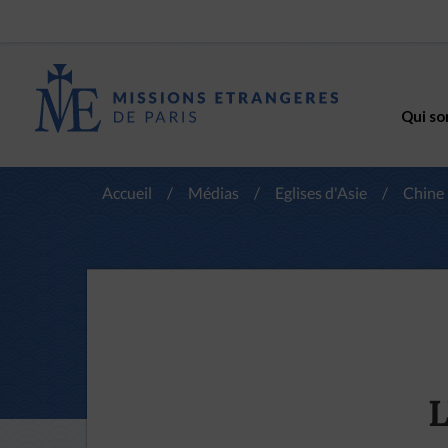
Qui so
Accueil
/
Médias
/
Eglises d'Asie
/
Chine
L