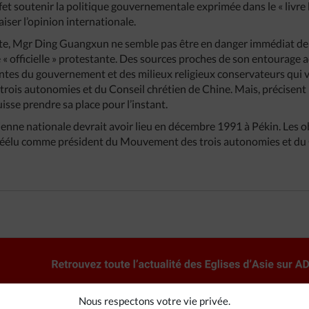
fet soutenir la politique gouvernementale exprimée dans le « livre b
paiser l’opinion internationale.
te, Mgr Ding Guangxun ne semble pas être en danger immédiat de vo
e « officielle » protestante. Des sources proches de son entourage a
ntes du gouvernement et des milieux religieux conservateurs qui 
rois autonomies et du Conseil chrétien de Chine. Mais, précisent l
isse prendre sa place pour l’instant.
enne nationale devrait avoir lieu en décembre 1991 à Pékin. Les 
éélu comme président du Mouvement des trois autonomies et du C
Nous respectons votre vie privée.