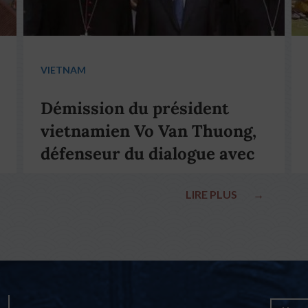
VIETNAM
Démission du président
vietnamien Vo Van Thuong,
défenseur du dialogue avec
le pape François
LIRE PLUS
→