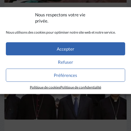
Nous respectons votre vie
DIVERS HORIZONS
privée.
La revue de presse de la
Nous utilisons des cookies pour optimiser notre site web et notre service.
semaine du 18 mars
Accepter
LIRE PLUS
→
Refuser
Préférences
Politique de cookies
Politique de confidentialité