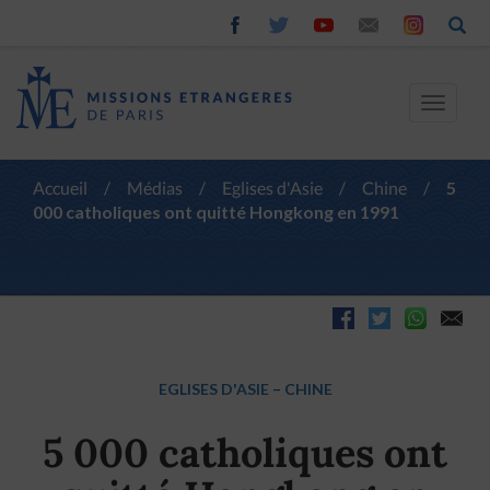
Toggle
navigat
Accueil
/
Médias
/
Eglises d'Asie
/
Chine
/
5
000 catholiques ont quitté Hongkong en 1991
EGLISES D'ASIE
–
CHINE
5 000 catholiques ont