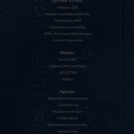
Les MEP à Paris
Mission 128
Musée et activités culturelles
Histoire des MEP
Discerner ma vocation
IRFA : Archives & Bibliothèque
Centre France-Asie
Médias
Revue MEP
Eglises d’Asie (archives)
AD EXTRA
Vidéos
Agenda
Expositions et animations
Conférences
Musique en mission
Célébrations
Evénements grand public
Année Corée