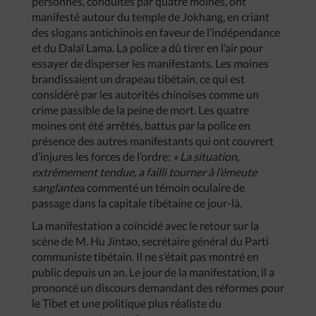
personnes, conduites par quatre moines, ont
manifesté autour du temple de Jokhang, en criant
des slogans antichinois en faveur de l’indépendance
et du Dalaï Lama. La police a dû tirer en l’air pour
essayer de disperser les manifestants. Les moines
brandissaient un drapeau tibétain, ce qui est
considéré par les autorités chinoises comme un
crime passible de la peine de mort. Les quatre
moines ont été arrêtés, battus par la police en
présence des autres manifestants qui ont couvrert
d’injures les forces de l’ordre:
« La situation,
extrêmement tendue, a failli tourner à l’émeute
sanglante
a commenté un témoin oculaire de
passage dans la capitale tibétaine ce jour-là.
La manifestation a coïncidé avec le retour sur la
scène de M. Hu Jintao, secrétaire général du Parti
communiste tibétain. Il ne s’était pas montré en
public depuis un an. Le jour de la manifestation, il a
prononcé un discours demandant des réformes pour
le Tibet et une politique plus réaliste du