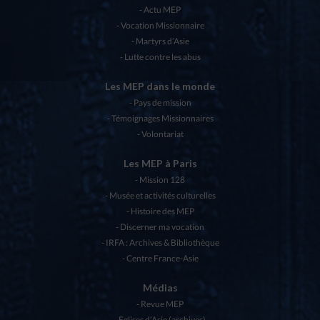
Actu MEP
Vocation Missionnaire
Martyrs d’Asie
Lutte contre les abus
Les MEP dans le monde
Pays de mission
Témoignages Missionnaires
Volontariat
Les MEP à Paris
Mission 128
Musée et activités culturelles
Histoire des MEP
Discerner ma vocation
IRFA : Archives & Bibliothèque
Centre France-Asie
Médias
Revue MEP
Eglises d’Asie (archives)