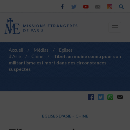
Toggle
navigat
Accueil
/
Médias
/
Eglises
d'Asie
/
Chine
/
Tibet: un moine connu pour son
militantisme est mort dans des circonstances
suspectes
EGLISES D'ASIE
–
CHINE