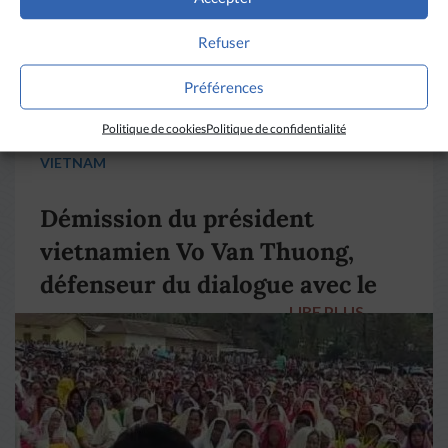
Refuser
Préférences
Politique de cookies
Politique de confidentialité
VIETNAM
Démission du président
vietnamien Vo Van Thuong,
défenseur du dialogue avec le
LIRE PLUS
→
pape François