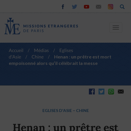
Toggle
navigat
Accueil
/
Médias
/
Eglises
d'Asie
/
Chine
/
Henan : un prêtre est mort
empoisonné alors qu’il célébrait la messe
EGLISES D'ASIE
–
CHINE
Henan : un prêtre est