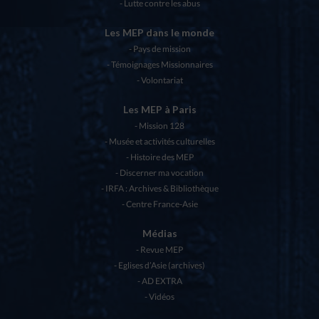
Lutte contre les abus
Les MEP dans le monde
Pays de mission
Témoignages Missionnaires
Volontariat
Les MEP à Paris
Mission 128
Musée et activités culturelles
Histoire des MEP
Discerner ma vocation
IRFA : Archives & Bibliothèque
Centre France-Asie
Médias
Revue MEP
Eglises d’Asie (archives)
AD EXTRA
Vidéos