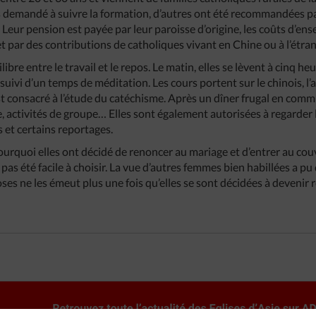
demandé à suivre la formation, d’autres ont été recommandées par
. Leur pension est payée par leur paroisse d’origine, les coûts d’e
t par des contributions de catholiques vivant en Chine ou à l’étran
libre entre le travail et le repos. Le matin, elles se lèvent à cinq h
suivi d’un temps de méditation. Les cours portent sur le chinois, l
 est consacré à l’étude du catéchisme. Après un dîner frugal en commu
se, activités de groupe… Elles sont également autorisées à regarder 
 et certains reportages.
quoi elles ont décidé de renoncer au mariage et d’entrer au couv
 pas été facile à choisir. La vue d’autres femmes bien habillées a pu
ses ne les émeut plus une fois qu’elles se sont décidées à devenir re