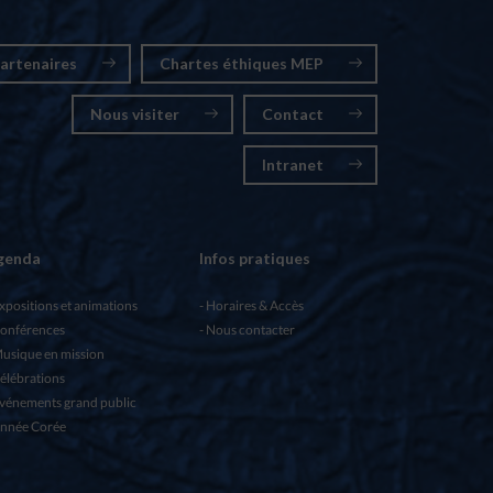
artenaires
Chartes éthiques MEP
Nous visiter
Contact
Intranet
genda
Infos pratiques
xpositions et animations
Horaires & Accès
onférences
Nous contacter
usique en mission
élébrations
vénements grand public
nnée Corée