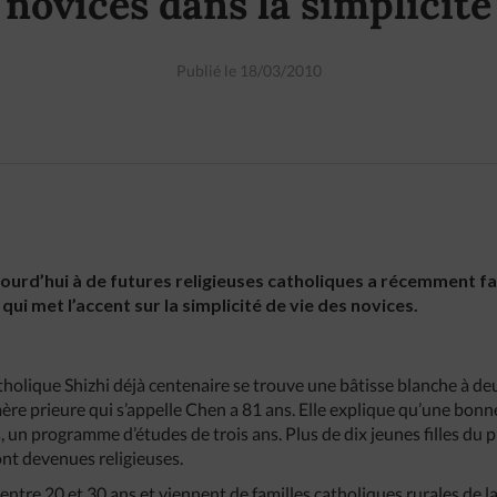
novices dans la simplicité
Publié le 18/03/2010
urd’hui à de futures religieuses catholiques a récemment fait
qui met l’accent sur la simplicité de vie des novices.
e catholique Shizhi déjà centenaire se trouve une bâtisse blanche à
ère prieure qui s’appelle Chen a 81 ans. Elle explique qu’une bonn
, un programme d’études de trois ans. Plus de dix jeunes filles du
nt devenues religieuses.
entre 20 et 30 ans et viennent de familles catholiques rurales de l