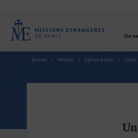
Qui so
Accueil
/
Médias
/
Eglises d'Asie
/
Chine
Un