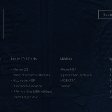
Nos p
e
Les MEP à Paris
Médias
A
Mission 128
Revue MEP
E
Musée et activités culturelles
Eglises d’Asie (archives)
C
Histoire des MEP
AD EXTRA
M
Discerner ma vocation
Vidéos
C
IRFA : Archives & Bibliothèque
E
Centre France-Asie
A