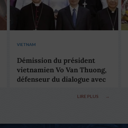
VIETNAM
Démission du président
vietnamien Vo Van Thuong,
défenseur du dialogue avec
le pape François
LIRE PLUS
→