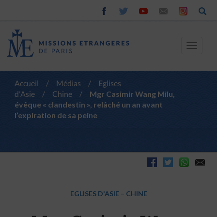
Toggle
navigat
Accueil
/
Médias
/
Eglises
d'Asie
/
Chine
/
Mgr Casimir Wang Milu,
évêque « clandestin », relâché un an avant
l’expiration de sa peine
EGLISES D'ASIE
–
CHINE