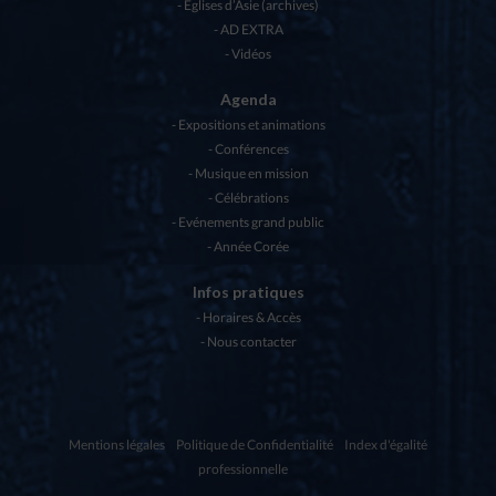
Eglises d’Asie (archives)
AD EXTRA
Vidéos
Agenda
Expositions et animations
Conférences
Musique en mission
Célébrations
Evénements grand public
Année Corée
Infos pratiques
Horaires & Accès
Nous contacter
Mentions légales
Politique de Confidentialité
Index d'égalité
professionnelle