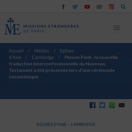
Toggle
navigat
Accueil
/
Médias
/
Eglises
d'Asie
/
Cambodge
/
Phnom Penh : la nouvelle
traduction interconfessionnelle du Nouveau
Testament a été présentée lors d’une cérémonie
oecuménique
EGLISES D'ASIE
–
CAMBODGE