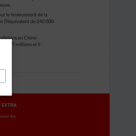
ieuse.
ur le financement de la
n (l’équivalent de 240 000
 religions en Chine
6 et 7 millions et il