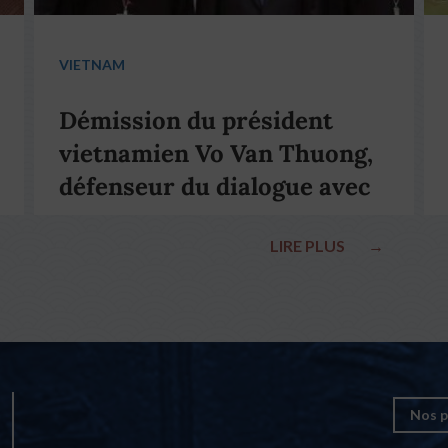
VIETNAM
Démission du président
vietnamien Vo Van Thuong,
défenseur du dialogue avec
le pape François
LIRE PLUS
→
Nos p