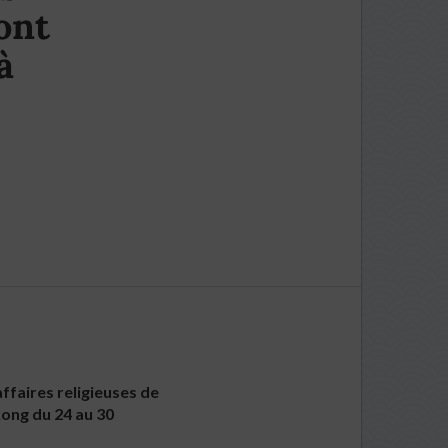
ont
à
ffaires religieuses de
kong du 24 au 30