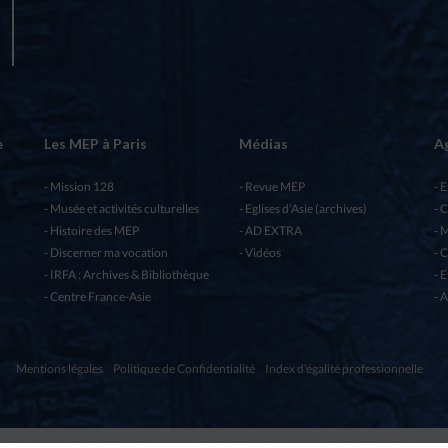
e
Les MEP à Paris
Médias
A
Mission 128
Revue MEP
E
Musée et activités culturelles
Eglises d’Asie (archives)
C
Histoire des MEP
AD EXTRA
M
Discerner ma vocation
Vidéos
C
IRFA : Archives & Bibliothèque
E
Centre France-Asie
A
Mentions légales
Politique de Confidentialité
Index d'égalité professionnelle