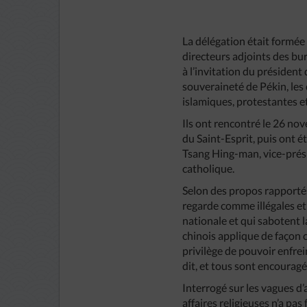
La délégation était formée 
directeurs adjoints des bu
à l’invitation du président
souveraineté de Pékin, les 
islamiques, protestantes e
Ils ont rencontré le 26 n
du Saint-Esprit, puis ont 
Tsang Hing-man, vice-prési
catholique.
Selon des propos rapportés
regarde comme illégales et 
nationale et qui sabotent l
chinois applique de façon c
privilège de pouvoir enfrein
dit, et tous sont encouragés
Interrogé sur les vagues d’
affaires religieuses n’a pa