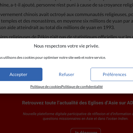
Chine, a-t-il ajouté, personne n’est puni à cause de sa croyance relig
uvernement chinois avait octroyé aux communautés religieuses, po
s temples et des monastères, en moyenne six millions de yuan par a
son aide atteindrait au total dix millions de yuan en 1993.
res religieuses de Pékin n’ait pas de statistiques officielles sur les
le nombre des catholiques à 4 millions, celui des protestants entre 
Nous respectons votre vie privée.
ns de taoïstes et de bouddhistes.
s utilisons des cookies pour optimiser notre site web et notre service.
Accepter
Refuser
Préférences
Politique de cookies
Politique de confidentialité