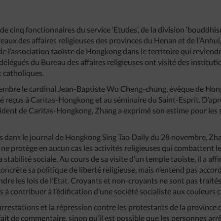
de cinq fonctionnaires du service ‘Etudes’, de la division ‘bouddhi
reaux des affaires religieuses des provinces du Henan et de l’Anhui
 de l’association taoïste de Hongkong dans le territoire qui reviend
délégués du Bureau des affaires religieuses ont visité des institut
t catholiques.
ovembre le cardinal Jean-Baptiste Wu Cheng-chung, évêque de Hon
été reçus à Caritas-Hongkong et au séminaire du Saint-Esprit. D’apr
dent de Caritas-Hongkong, Zhang a exprimé son estime pour les se
 dans le journal de Hongkong Sing Tao Daily du 28 novembre, Zhan
ne protège en aucun cas les activités religieuses qui combattent le 
a stabilité sociale. Au cours de sa visite d’un temple taoïste, il a 
oncrète sa politique de liberté religieuse, mais n’entend pas accor
dre les lois de l’Etat. Croyants et non-croyants ne sont pas traités 
 à contribuer à l’édification d’une société socialiste aux couleurs c
arrestations et la répression contre les protestants de la province 
s fait de commentaire, sinon qu’il est possible que les personnes ar