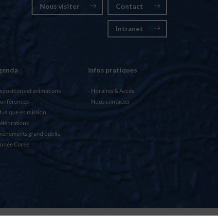
Nous visiter
Contact
Intranet
genda
Infos pratiques
xpositions et animations
Horaires & Accès
onférences
Nous contacter
usique en mission
élébrations
vénements grand public
nnée Corée