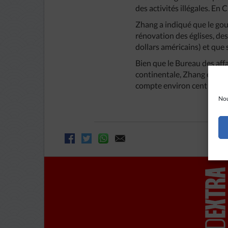
des activités illégales. En 
Zhang a indiqué que le go
rénovation des églises, de
dollars américains) et que 
Bien que le Bureau des affai
continentale, Zhang estime 
compte environ cent millio
Nou