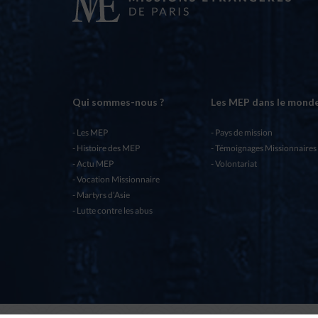
Qui sommes-nous ?
Les MEP dans le mond
Les MEP
Pays de mission
Histoire des MEP
Témoignages Missionnaires
Actu MEP
Volontariat
Vocation Missionnaire
Martyrs d’Asie
Lutte contre les abus