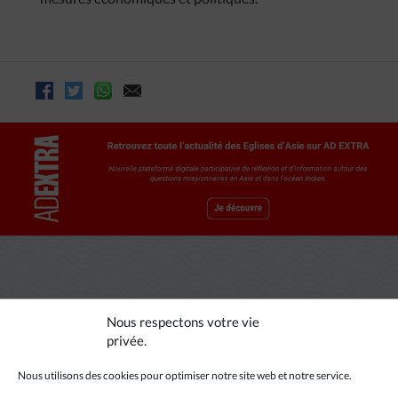
A LIRE AUSSI
Nous respectons votre vie
privée.
Nous utilisons des cookies pour optimiser notre site web et notre service.