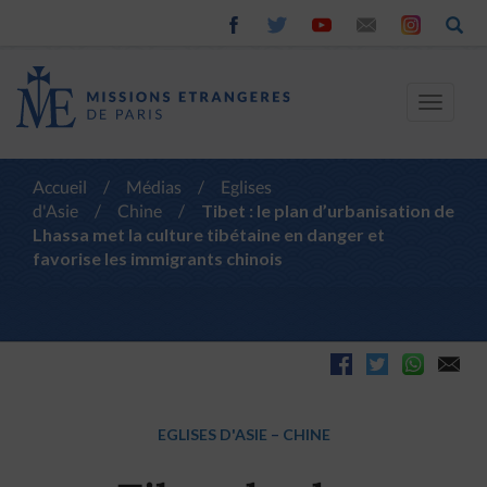
Toggle
navigat
Accueil
/
Médias
/
Eglises
d'Asie
/
Chine
/
Tibet : le plan d’urbanisation de
Lhassa met la culture tibétaine en danger et
favorise les immigrants chinois
EGLISES D'ASIE
–
CHINE