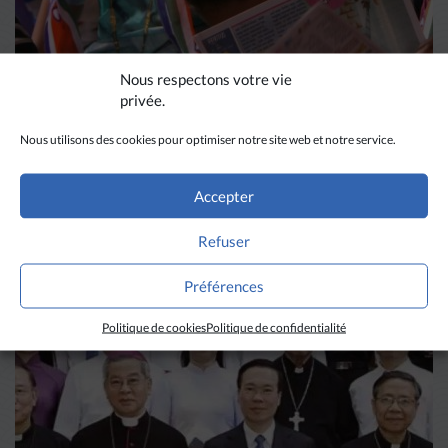
Nous respectons votre vie
privée.
Nous utilisons des cookies pour optimiser notre site web et notre service.
DIVERS HORIZONS
Accepter
La revue de presse de la
Refuser
semaine du 18 mars
Préférences
LIRE PLUS
→
Politique de cookies
Politique de confidentialité