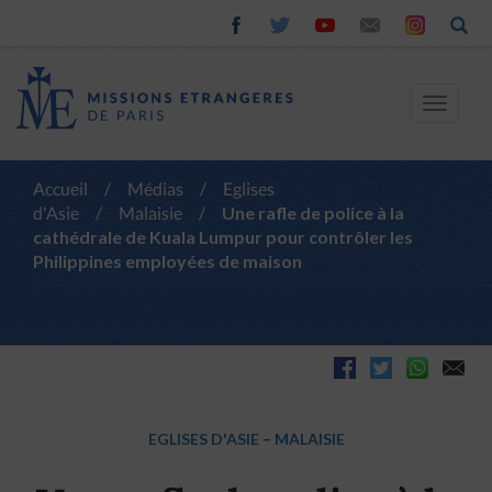
Toggle
navigat
Accueil
/
Médias
/
Eglises
d'Asie
/
Malaisie
/
Une rafle de police à la
cathédrale de Kuala Lumpur pour contrôler les
Philippines employées de maison
EGLISES D'ASIE
–
MALAISIE