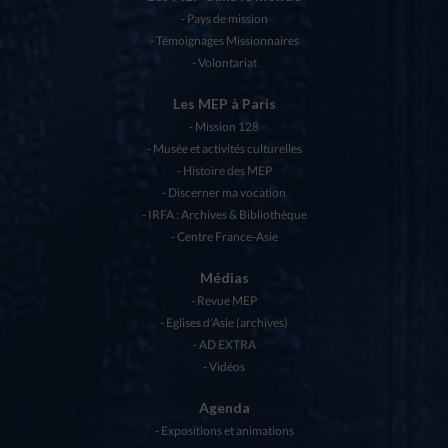
Pays de mission
Témoignages Missionnaires
Volontariat
Les MEP à Paris
Mission 128
Musée et activités culturelles
Histoire des MEP
Discerner ma vocation
IRFA : Archives & Bibliothèque
Centre France-Asie
Médias
Revue MEP
Eglises d’Asie (archives)
AD EXTRA
Vidéos
Agenda
Expositions et animations