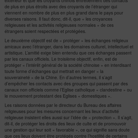
extérieur et que les croyants chinois entretiennent des contacts
de plus en plus étroits avec des croyants de l’étranger qui
viennent en nombre de plus en plus grand dans le pays pour
diverses raisons. Il faut donc, dit-il, que « les croyances
religieuses et les activités religieuses normales » de ces
étrangers soient respectées et protégées.
Le deuxième objectif est de « protéger » les échanges religieux
amicaux avec l’étranger, dans les domaines culturel, intellectuel et
artistique. L’amitié exige bien entendu que ces échanges passent
par les canaux officiels. Le troisième objectif, enfin, est de
protéger « l’intérêt général de la société chinoise » en interdisant
toute forme d’échanges qui mettrait en danger « la
souveraineté » de la Chine. En d’autres termes, il s’agit
d’empêcher les contacts avec des groupes qui passent par des
canaux non officiels comme l’Eglise catholique « clandestine » ou
le mouvement protestant des Eglises « domestiques ».
Les raisons données par le directeur du Bureau des affaires
religieuses pour les mesures concernant les lieux d’activité
religieuse insistent elles aussi sur l’idée de « protection ». Il s’agit,
dit-il, de protéger les droits des lieux de culte et de promouvoir
une gestion qui leur soit « favorable », ce qui signifie sans doute
que ces lieux doivent être protégés contre l’hostilité de certains