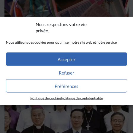
Nous respectons votre vie
privée.
Nous utilisons des cookies pour optimiser notre site web et notre service.
DIVERS HORIZONS
Accepter
La revue de presse de la
Refuser
semaine du 18 mars
Préférences
LIRE PLUS
→
Politique de cookies
Politique de confidentialité