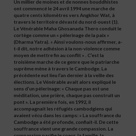
Un millier de moines et de nonnes bouddhistes
ont commencé le 24 avril 1994 une marche de
quatre cents kilomètres vers Angkhor Wat, à
travers le territoire dévasté du nord-ouest (1).
Le Vénérable Maha Ghosanada Thero conduit le
cortège comme un « pèlerinage de la paix »
(Dharma Yatra). « Ainsi voulons-nous affirmer, a-
t-il dit, notre adhésion à la non-violence comme
moyen de mettre fin au conflit » . C’est la
troisième marche de ce genre que le patriarche
suprême mène à travers le Cambodge. La
précédente eut lieu l’an dernier à la veille des
élections. Le Vénérable avait alors expliqué le
sens d’un pèlerinage: « Chaque pas est une
méditation, une prière, chaque pas construit un
pont ». La première fois, en 1992, il
accompagnait les réfugiés cambodgiens qui
avaient vécu dans les camps: « La souffrance du
Cambodge a été profonde, confiait-il. De cette
souffrance vient une grande compassion. La
compassion pacifie le coeur, la famille, la