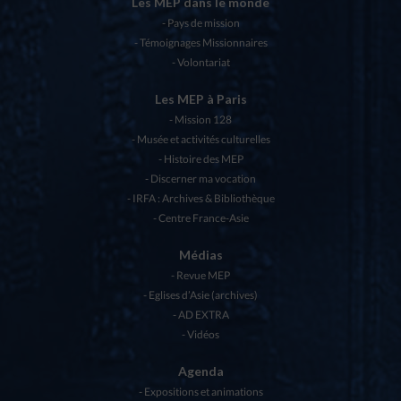
Les MEP dans le monde
Pays de mission
Témoignages Missionnaires
Volontariat
Les MEP à Paris
Mission 128
Musée et activités culturelles
Histoire des MEP
Discerner ma vocation
IRFA : Archives & Bibliothèque
Centre France-Asie
Médias
Revue MEP
Eglises d’Asie (archives)
AD EXTRA
Vidéos
Agenda
Expositions et animations