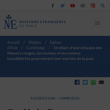
Toggle
navigat
Accueil
/
Médias
/
Eglises
d'Asie
/
Cambodge
/
En dépit d’une attaque des
Khmers rouges, les moines et les nonnes
bouddhistes poursuivent leur marche de la paix
EGLISES D'ASIE
–
CAMBODGE