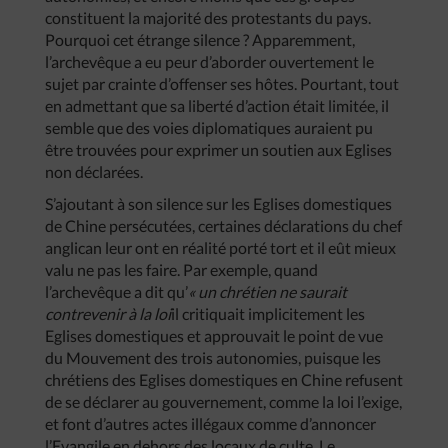
constituent la majorité des protestants du pays.
Pourquoi cet étrange silence ? Apparemment,
l’archevêque a eu peur d’aborder ouvertement le
sujet par crainte d’offenser ses hôtes. Pourtant, tout
en admettant que sa liberté d’action était limitée, il
semble que des voies diplomatiques auraient pu
être trouvées pour exprimer un soutien aux Eglises
non déclarées.
S’ajoutant à son silence sur les Eglises domestiques
de Chine persécutées, certaines déclarations du chef
anglican leur ont en réalité porté tort et il eût mieux
valu ne pas les faire. Par exemple, quand
l’archevêque a dit qu’
« un chrétien ne saurait
contrevenir à la loi
il critiquait implicitement les
Eglises domestiques et approuvait le point de vue
du Mouvement des trois autonomies, puisque les
chrétiens des Eglises domestiques en Chine refusent
de se déclarer au gouvernement, comme la loi l’exige,
et font d’autres actes illégaux comme d’annoncer
l’Evangile en dehors des locaux de culte. Le