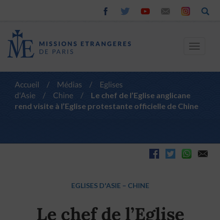
Toggle
navigat
Accueil
/
Médias
/
Eglises
d'Asie
/
Chine
/
Le chef de l’Eglise anglicane
rend visite à l’Eglise protestante officielle de Chine
EGLISES D'ASIE
–
CHINE
Le chef de l’Eglise