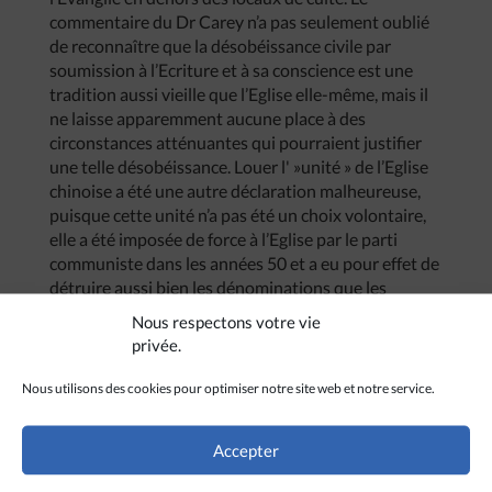
commentaire du Dr Carey n’a pas seulement oublié
de reconnaître que la désobéissance civile par
soumission à l’Ecriture et à sa conscience est une
tradition aussi vieille que l’Eglise elle-même, mais il
ne laisse apparemment aucune place à des
circonstances atténuantes qui pourraient justifier
une telle désobéissance. Louer l' »unité » de l’Eglise
chinoise a été une autre déclaration malheureuse,
puisque cette unité n’a pas été un choix volontaire,
elle a été imposée de force à l’Eglise par le parti
communiste dans les années 50 et a eu pour effet de
détruire aussi bien les dénominations que les
groupes sans dénomination.
Nous respectons votre vie
privée.
Nous utilisons des cookies pour optimiser notre site web et notre service.
Accepter