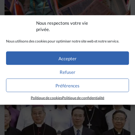
Nous respectons votre vie
privée.
Nous utilisons des cookies pour optimiser notre site web et notre service.
DIVERS HORIZONS
Accepter
La revue de presse de la
Refuser
semaine du 18 mars
Préférences
LIRE PLUS
→
Politique de cookies
Politique de confidentialité