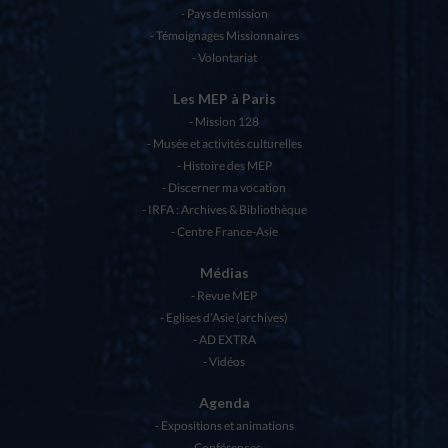
Pays de mission
Témoignages Missionnaires
Volontariat
Les MEP à Paris
Mission 128
Musée et activités culturelles
Histoire des MEP
Discerner ma vocation
IRFA : Archives & Bibliothèque
Centre France-Asie
Médias
Revue MEP
Eglises d’Asie (archives)
AD EXTRA
Vidéos
Agenda
Expositions et animations
Conférences