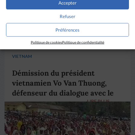
Accepter
Refuser
Préférences
Politique de cookies
Politique de confidentialité
VIETNAM
Démission du président
vietnamien Vo Van Thuong,
défenseur du dialogue avec le
LIRE PLUS
→
pape François