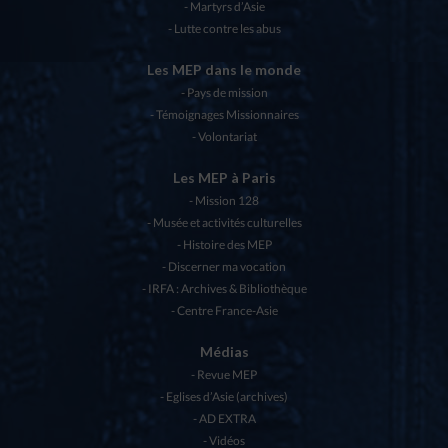
Martyrs d’Asie
Lutte contre les abus
Les MEP dans le monde
Pays de mission
Témoignages Missionnaires
Volontariat
Les MEP à Paris
Mission 128
Musée et activités culturelles
Histoire des MEP
Discerner ma vocation
IRFA : Archives & Bibliothèque
Centre France-Asie
Médias
Revue MEP
Eglises d’Asie (archives)
AD EXTRA
Vidéos