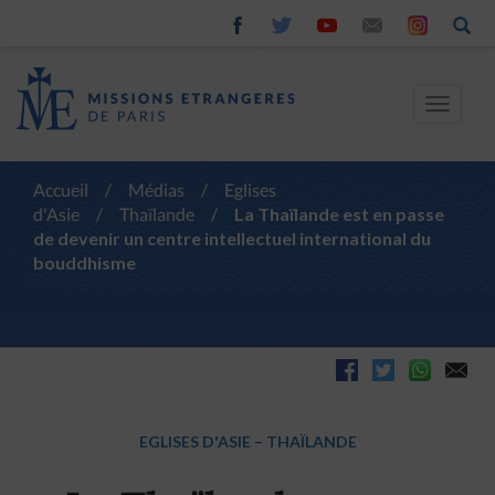
Toggle
navigat
Accueil
/
Médias
/
Eglises
d'Asie
/
Thaïlande
/
La Thaïlande est en passe
de devenir un centre intellectuel international du
bouddhisme
EGLISES D'ASIE
–
THAÏLANDE