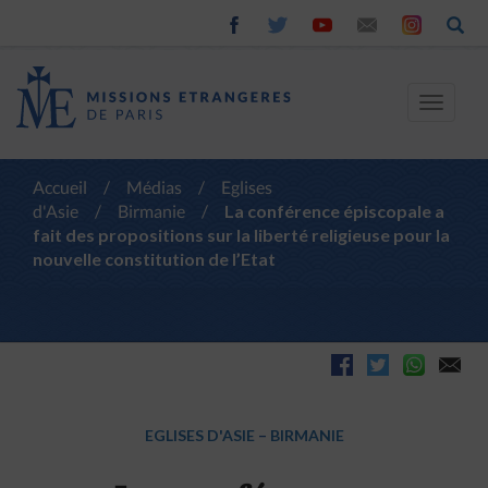
Toggle
navigat
Accueil
/
Médias
/
Eglises
d'Asie
/
Birmanie
/
La conférence épiscopale a
fait des propositions sur la liberté religieuse pour la
nouvelle constitution de l’Etat
EGLISES D'ASIE
–
BIRMANIE