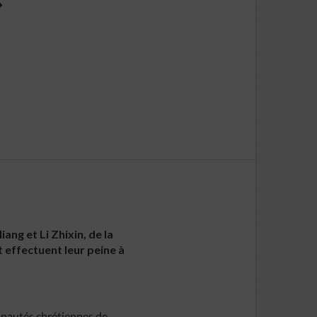
»
ang et Li Zhixin, de la
t effectuent leur peine à
munautés chrétiennes de