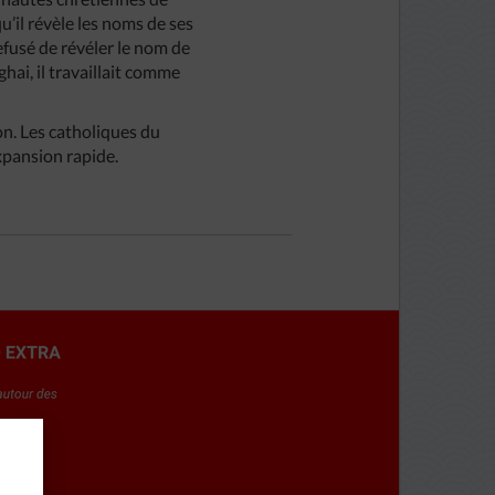
u’il révèle les noms de ses
efusé de révéler le nom de
hai, il travaillait comme
ion. Les catholiques du
xpansion rapide.