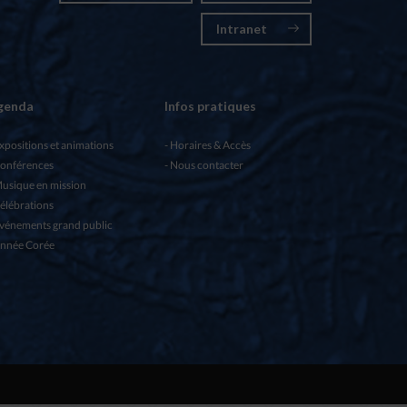
Intranet
genda
Infos pratiques
xpositions et animations
Horaires & Accès
onférences
Nous contacter
usique en mission
élébrations
vénements grand public
nnée Corée