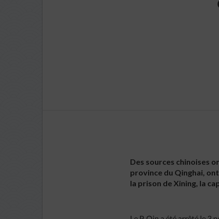
Des sources chinoises ont
province du Qinghai, ont
la prison de Xining, la ca
Le P. Qin a été arrêté le 