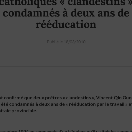
catholiques « clandestins 
condamnés à deux ans de
rééducation
Publié le 18/03/2010
 confirmé que deux prêtres « clandestins », Vincent Qin Guoli
 été condamnés à deux ans de « rééducation par le travail » e
pitale provinciale.
3 novembre 1994 en compagnie d’un laïc alors qu’il visitait les com