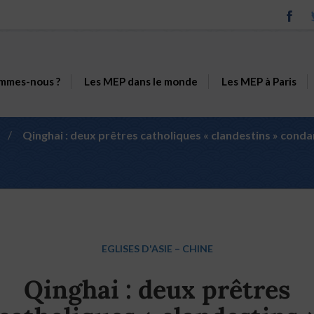
mmes-nous ?
Les MEP dans le monde
Les MEP à Paris
/
Qinghai : deux prêtres catholiques « clandestins » con
EGLISES D'ASIE
–
CHINE
Qinghai : deux prêtres