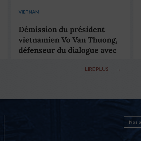
VIETNAM
Démission du président
vietnamien Vo Van Thuong,
défenseur du dialogue avec
le pape François
LIRE PLUS
→
Nos p