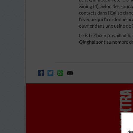
Xining (4). Selon des source
contacts dans l’Eglise cla
l’évêque qui l’a ordonné pr
ouvrier dans une usine de 
Le P. Li Zhixin travaillait
Qinghai sont au nombre de 
Nou