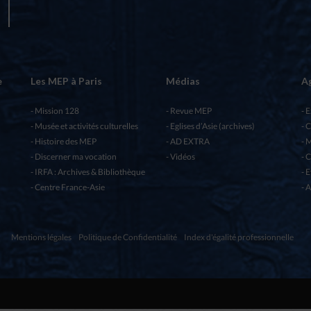
e
Les MEP à Paris
Médias
A
Mission 128
Revue MEP
E
Musée et activités culturelles
Eglises d’Asie (archives)
C
Histoire des MEP
AD EXTRA
M
Discerner ma vocation
Vidéos
C
IRFA : Archives & Bibliothèque
E
Centre France-Asie
A
Mentions légales
Politique de Confidentialité
Index d'égalité professionnelle