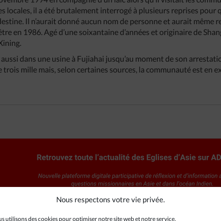
s locales, il a été brutalement interrogé à plusieurs reprises pour q
ndestine. Il n’aurait donné aucun nom de personne et aurait même r
être en 1986. Agé d’une soixantaine d’années et originaire de Shang
Xining.
 lui aussi dans une usine à Fujiahai jusqu’au moment de son arrestat
trois mille mais, selon certaines sources, la communauté est en e
Nous respectons votre vie privée.
s utilisons des cookies pour optimiser notre site web et notre service.