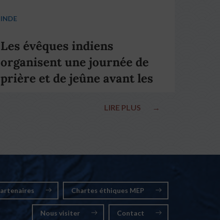
INDE
Les évêques indiens
organisent une journée de
prière et de jeûne avant les
élections nationales
LIRE PLUS
→
artenaires
Chartes éthiques MEP
Nous visiter
Contact