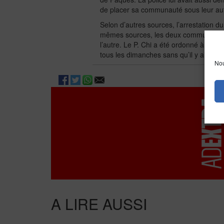
de placer sa communauté sous leur aut
Selon d’autres sources, l’arrestation du
mêmes sources, les deux communautés ca
l’autre. Le P. Chi a été ordonné à Bao
tous les dimanches sans qu’il y ait de p
Nou
A LIRE AUSSI