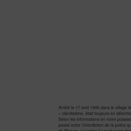
Arrêté le 17 avril 1995 dans le village d
« clandestine, était toujours en détent
Selon les informations en notre possess
passé outre l’interdiction de la police 
de Pâques. La police lui avait aussi dem