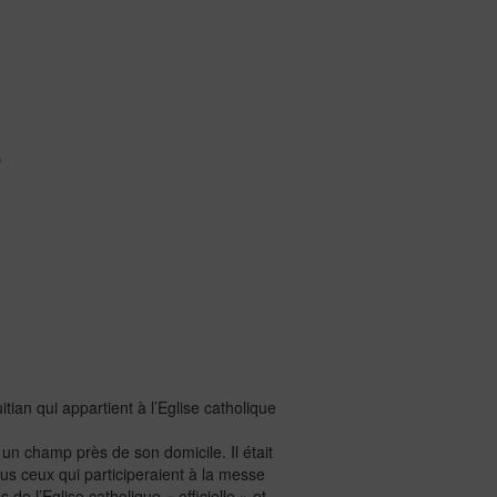
e
itian qui appartient à l’Eglise catholique
 un champ près de son domicile. Il était
ous ceux qui participeraient à la messe
e l’Eglise catholique « officielle » et