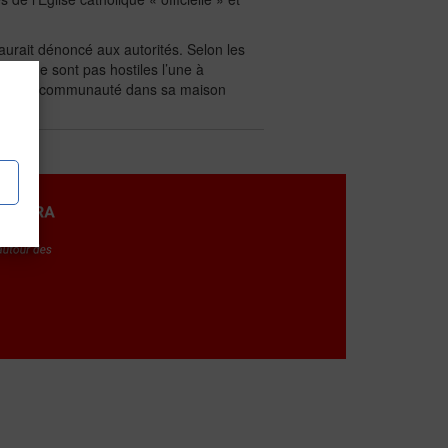
’aurait dénoncé aux autorités. Selon les
es, ne sont pas hostiles l’une à
sembler la communauté dans sa maison