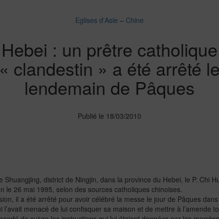
Eglises d'Asie
–
Chine
Hebei : un prêtre catholique
« clandestin » a été arrêté l
lendemain de Pâques
Publié le 18/03/2010
e Shuangjing, district de Ningjin, dans la province du Hebei, le P. Chi Hu
ion le 26 mai 1995, selon des sources catholiques chinoises.
ion, il a été arrêté pour avoir célébré la messe le jour de Pâques dans
qui l’avait menacé de lui confisquer sa maison et de mettre à l’amende t
andé de suivre les instructions qui lui étaient données par les membres d