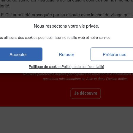
orité.
 P. Chi aurait été provoquée par sa dispute avec le chef du village qui l
tholiques « officielle » et « clandestine » de Ningjin, bien que séparé
Nous respectons votre vie privée.
ding puis envoyé à Ningjin. Jusqu’à présent il avait l’habitude de ras
roblème particulier.
s utilisons des cookies pour optimiser notre site web et notre service.
Accepter
Refuser
Préférences
Politique de cookies
Politique de confidentialité