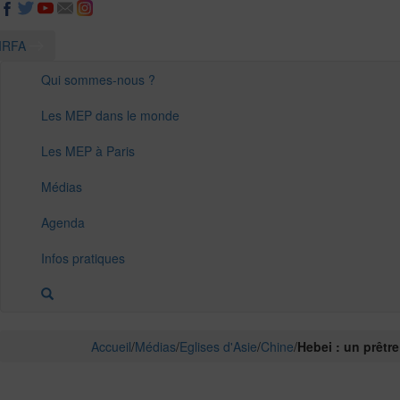
IRFA
Qui sommes-nous ?
Les MEP dans le monde
Les MEP à Paris
Médias
Agenda
Infos pratiques
Accueil
/
Médias
/
Eglises d'Asie
/
Chine
/
Hebei : un prêtr