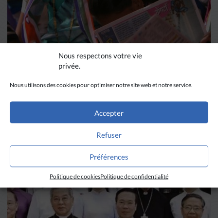
Nous respectons votre vie
privée.
Nous utilisons des cookies pour optimiser notre site web et notre service.
DIVERS HORIZONS
Accepter
La revue de presse de la
semaine du 18 mars
Refuser
Préférences
LIRE PLUS
→
Politique de cookies
Politique de confidentialité