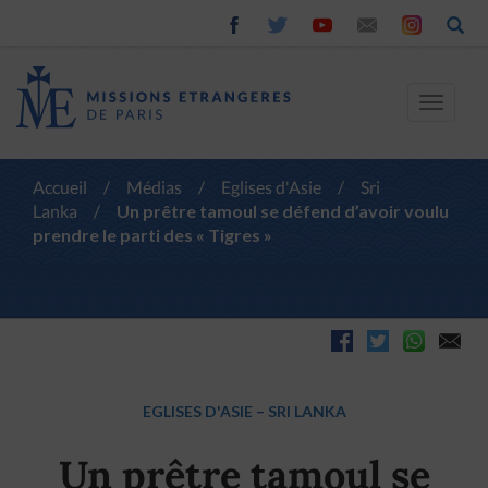
Toggle
navigat
Accueil
/
Médias
/
Eglises d'Asie
/
Sri
Lanka
/
Un prêtre tamoul se défend d’avoir voulu
prendre le parti des « Tigres »
EGLISES D'ASIE
–
SRI LANKA
Un prêtre tamoul se