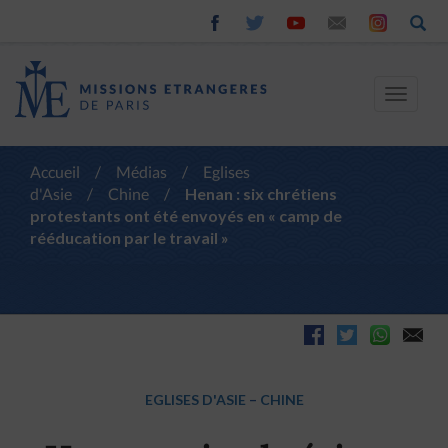
Toggle
navigat
Accueil
/
Médias
/
Eglises
d'Asie
/
Chine
/
Henan : six chrétiens
protestants ont été envoyés en « camp de
rééducation par le travail »
EGLISES D'ASIE
–
CHINE