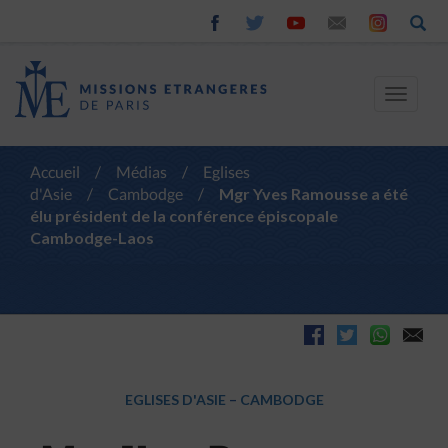
Toggle
navigat
Accueil
/
Médias
/
Eglises
d'Asie
/
Cambodge
/
Mgr Yves Ramousse a été
élu président de la conférence épiscopale
Cambodge-Laos
EGLISES D'ASIE
–
CAMBODGE