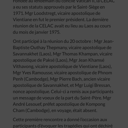
Fondée au lendemain du concile Vatican II, la CELAC
a eu ses statuts approuvés par le Saint-Siège en
1971. Mgr Loodstregt, vicaire apostolique de
Vientiane en fut le premier président. La dernière
réunion de la CELAC avait eu lieu au Laos au cours
du mois de janvier 1975.
Ont participé à la réunion du 20 octobre : Mgr Jean-
Baptiste Outhay Thepmany, vicaire apostolique de
Savannakhet (Laos), Mgr Thomas Khampan, vicaire
apostolique de Paksé (Laos), Mgr Jean Khamsé
Vithavong, vicaire apostolique de Vientiane (Laos),
Mgr Yves Ramousse, vicaire apostolique de Phnom
Penh (Cambodge), Mgr Pierre Bach, ancien vicaire
apostolique de Savannakhet, et Mgr Luigi Bressan,
nonce apostolique. Celui-ci a remis aux participants
un message de voeux de la part du Saint-Père. Mgr
André Lesouef, préfet apostolique de Kompong
Cham (Cambodge), en voyage, était absent.
Cette première rencontre a donné l’occasion aux
participants d’évoquer les tragédies qui ont déchiré