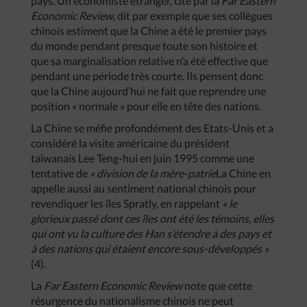
pays. Un économiste étranger, cité par la
Far Eastern
Economic Review
, dit par exemple que ses collègues
chinois estiment que la Chine a été le premier pays
du monde pendant presque toute son histoire et
que sa marginalisation relative n’a été effective que
pendant une période très courte. Ils pensent donc
que la Chine aujourd’hui ne fait que reprendre une
position « normale » pour elle en tête des nations.
La Chine se méfie profondément des Etats-Unis et a
considéré la visite américaine du président
taiwanais Lee Teng-hui en juin 1995 comme une
tentative de
« division de la mère-patrie
La Chine en
appelle aussi au sentiment national chinois pour
revendiquer les îles Spratly, en rappelant
« le
glorieux passé dont ces îles ont été les témoins, elles
qui ont vu la culture des Han s’étendre à des pays et
à des nations qui étaient encore sous-développés »
(4).
La
Far Eastern Economic Review
note que cette
résurgence du nationalisme chinois ne peut