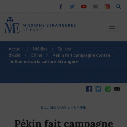
Toggle
navigat
Accueil
/
Médias
/
Eglises
d'Asie
/
Chine
/
Pékin fait campagne contre
l’influence de la culture étrangère
EGLISES D'ASIE
–
CHINE
Pékin fait campagne