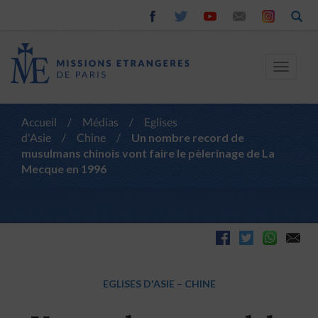
Toggle
navigat
Accueil
/
Médias
/
Eglises
d'Asie
/
Chine
/
Un nombre record de
musulmans chinois vont faire le pèlerinage de La
Mecque en 1996
EGLISES D'ASIE
–
CHINE