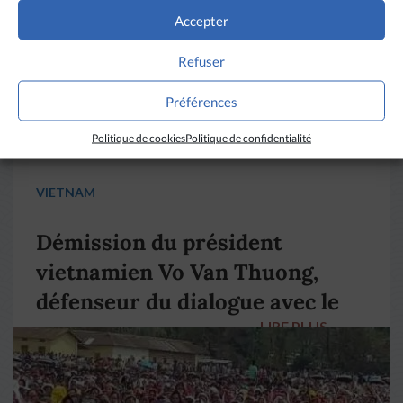
Accepter
Refuser
Préférences
Politique de cookies
Politique de confidentialité
VIETNAM
Démission du président
vietnamien Vo Van Thuong,
défenseur du dialogue avec le
LIRE PLUS
→
pape François