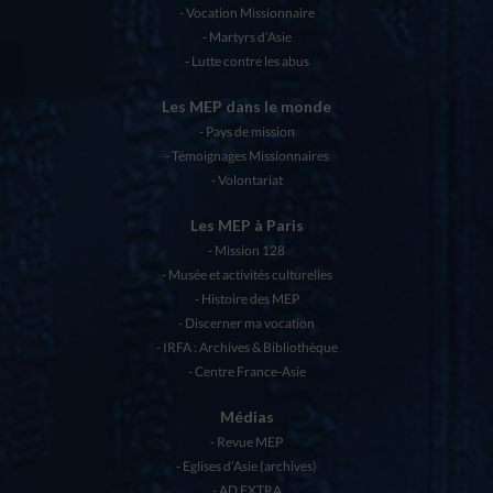
Vocation Missionnaire
Martyrs d’Asie
Lutte contre les abus
Les MEP dans le monde
Pays de mission
Témoignages Missionnaires
Volontariat
Les MEP à Paris
Mission 128
Musée et activités culturelles
Histoire des MEP
Discerner ma vocation
IRFA : Archives & Bibliothèque
Centre France-Asie
Médias
Revue MEP
Eglises d’Asie (archives)
AD EXTRA