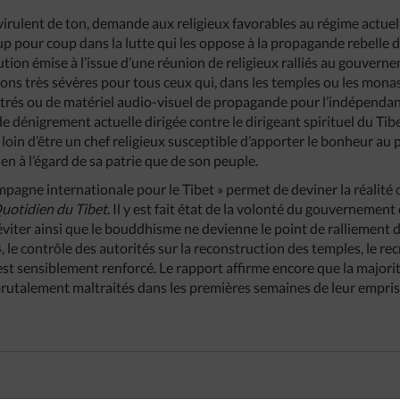
s virulent de ton, demande aux religieux favorables au régime actuel
p pour coup dans la lutte qui les oppose à la propagande rebelle de
ution émise à l’issue d’une réunion de religieux ralliés au gouvern
ions très sévères pour tous ceux qui, dans les temples ou les mona
ustrés ou de matériel audio-visuel de propagande pour l’indépendance.
e dénigrement actuelle dirigée contre le dirigeant spirituel du Tibet
i, loin d’être un chef religieux susceptible d’apporter le bonheur au
n à l’égard de sa patrie que de son peuple.
mpagne internationale pour le Tibet » permet de deviner la réalité 
uotidien du Tibet
. Il y est fait état de la volonté du gouvernemen
d’éviter ainsi que le bouddhisme ne devienne le point de ralliement
e contrôle des autorités sur la reconstruction des temples, le rec
est sensiblement renforcé. Le rapport affirme encore que la majorit
rutalement maltraités dans les premières semaines de leur empr