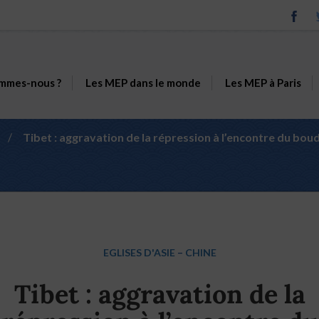
mmes-nous ?
Les MEP dans le monde
Les MEP à Paris
/
Tibet : aggravation de la répression à l’encontre du bo
EGLISES D'ASIE
–
CHINE
Tibet : aggravation de la