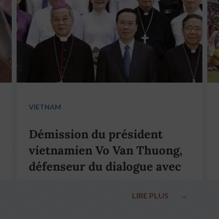
VIETNAM
Démission du président
vietnamien Vo Van Thuong,
défenseur du dialogue avec
le pape François
LIRE PLUS
→