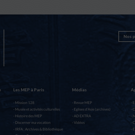
Nos p
e
Les MEP à Paris
Médias
A
Mission 128
Revue MEP
E
Musée et activités culturelles
Eglises d’Asie (archives)
C
Histoire des MEP
AD EXTRA
M
Discerner ma vocation
Vidéos
C
IRFA : Archives & Bibliothèque
E