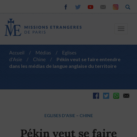
Toggle
navigat
Accueil
/
Médias
/
Eglises
d'Asie
/
Chine
/
Pékin veut se faire entendre
dans les médias de langue anglaise du territoire
EGLISES D'ASIE
–
CHINE
Pékin veut se faire