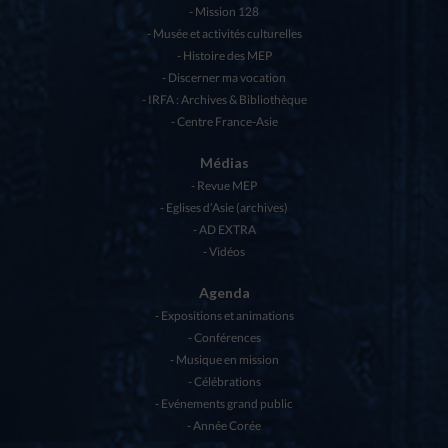
Mission 128
Musée et activités culturelles
Histoire des MEP
Discerner ma vocation
IRFA : Archives & Bibliothèque
Centre France-Asie
Médias
Revue MEP
Eglises d’Asie (archives)
AD EXTRA
Vidéos
Agenda
Expositions et animations
Conférences
Musique en mission
Célébrations
Evénements grand public
Année Corée