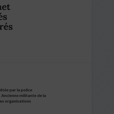
met
és
rés
êtée par la police
. Ancienne militante de la
les organisations