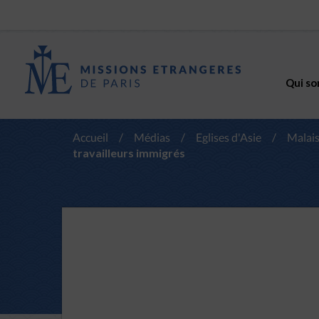
Qui so
Accueil
/
Médias
/
Eglises d'Asie
/
Malais
travailleurs immigrés