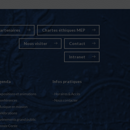
artenaires
Chartes éthiques MEP
Nous visiter
Contact
Intranet
genda
Infos pratiques
xpositions et animations
Horaires & Accès
onférences
Nous contacter
usique en mission
élébrations
vénements grand public
nnée Corée