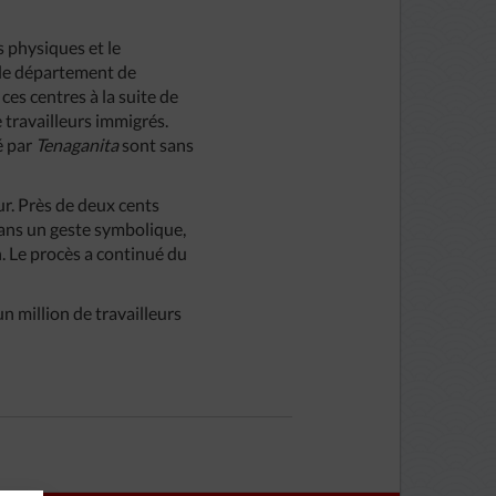
s physiques et le
 le département de
es centres à la suite de
 travailleurs immigrés.
é par
Tenaganita
sont sans
ur. Près de deux cents
dans un geste symbolique,
. Le procès a continué du
n million de travailleurs