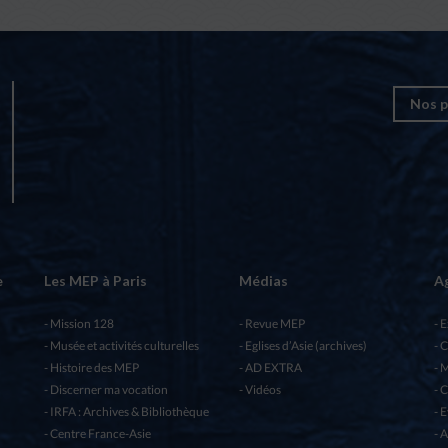
Nos p
e
Les MEP à Paris
Médias
A
Mission 128
Revue MEP
E
Musée et activités culturelles
Eglises d’Asie (archives)
C
Histoire des MEP
AD EXTRA
M
Discerner ma vocation
Vidéos
C
IRFA : Archives & Bibliothèque
E
Centre France-Asie
A