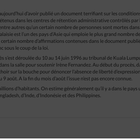
ujourd’hui d’avoir publié un document terrifiant sur les condition
tenus dans les centres de rétention administrative contrôlés par
e entre autres qu’un certain nombre de personnes sont mortes dans c
laisie est l’un des pays d’Asie qui emploie le plus grand nombre de
n certain nombre d’affirmations contenues dans le document publi
sous le coup de la loi.
ès s’est déroulée du 10 au 14 juin 1996 au tribunal de Kuala Lump
 dans la salle pour soutenir Irène Fernandez. Au début du procès, 
choir sur la bouche pour dénoncer l’absence de liberté d’expression
au 9 août. A la fin du mois d’août l’issue n’est pas encore connue.
llions d’habitants. On estime généralement qu’il y a dans le pays u
gladesh, d’Inde, d’Indonésie et des Philippines.