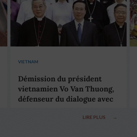
VIETNAM
Démission du président
vietnamien Vo Van Thuong,
défenseur du dialogue avec
le pape François
LIRE PLUS
→