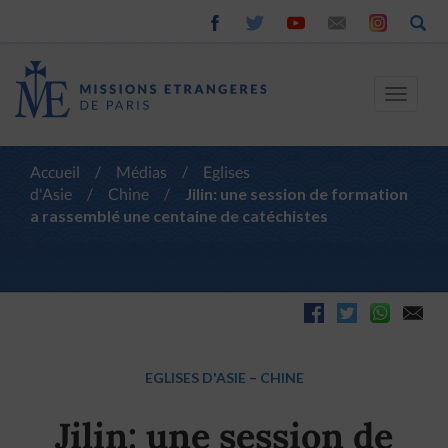
Toggle
navigat
Accueil
/
Médias
/
Eglises
d'Asie
/
Chine
/
Jilin: une session de formation
a rassemblé une centaine de catéchistes
EGLISES D'ASIE
–
CHINE
Jilin: une session de