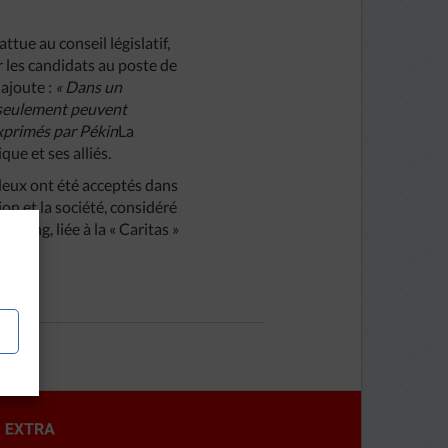
tue au conseil législatif,
 les candidats au poste de
ajoute :
« Dans un
s seulement peuvent
exprimés par Pékin
La
que et ses alliés.
deux ont été acceptés dans
ion et la société, considéré
-hing, liée à la « Caritas »