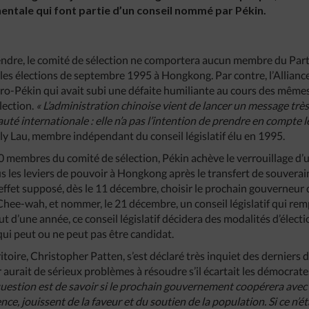
entale qui font partie d’un conseil nommé par Pékin.
ndre, le comité de sélection ne comportera aucun membre du Part
les élections de septembre 1995 à Hongkong. Par contre, l’Allian
ro-Pékin qui avait subi une défaite humiliante au cours des mêmes
lection.
« L’administration chinoise vient de lancer un message très
é internationale : elle n’a pas l’intention de prendre en compte le
ly Lau, membre indépendant du conseil législatif élu en 1995.
 membres du comité de sélection, Pékin achève le verrouillage d’u
 les leviers de pouvoir à Hongkong après le transfert de souverain
effet supposé, dès le 11 décembre, choisir le prochain gouverneur q
hee-wah, et nommer, le 21 décembre, un conseil législatif qui rempl
 d’une année, ce conseil législatif décidera des modalités d’élect
qui peut ou ne peut pas être candidat.
itoire, Christopher Patten, s’est déclaré très inquiet des derniers 
 aurait de sérieux problèmes à résoudre s’il écartait les démocra
question est de savoir si le prochain gouvernement coopérera ave
e, jouissent de la faveur et du soutien de la population. Si ce n’éta