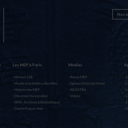
Nos p
e
Les MEP à Paris
Médias
A
Mission 128
Revue MEP
E
Musée et activités culturelles
Eglises d’Asie (archives)
C
Histoire des MEP
AD EXTRA
M
Discerner ma vocation
Vidéos
C
IRFA : Archives & Bibliothèque
E
Centre France-Asie
A