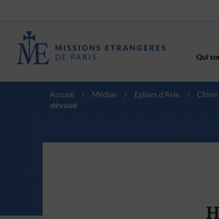
Qui so
Accueil
/
Médias
/
Eglises d'Asie
/
Chine
dévoué
H