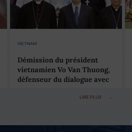
VIETNAM
Démission du président
vietnamien Vo Van Thuong,
défenseur du dialogue avec
le pape François
LIRE PLUS
→