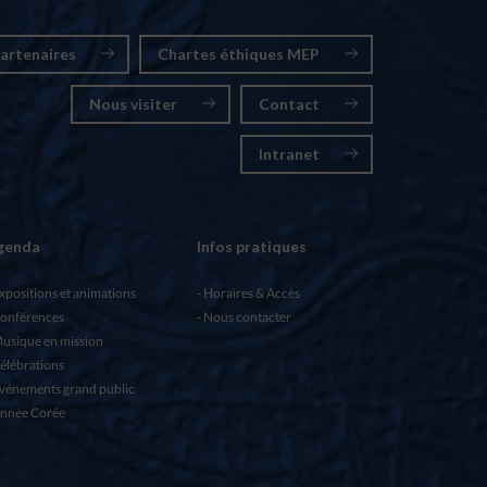
artenaires
Chartes éthiques MEP
Nous visiter
Contact
Intranet
genda
Infos pratiques
xpositions et animations
Horaires & Accès
onférences
Nous contacter
usique en mission
élébrations
vénements grand public
nnée Corée