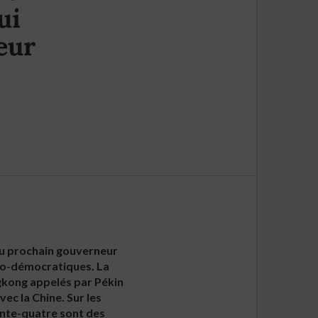
ui
eur
 du prochain gouverneur
pro-démocratiques. La
gkong appelés par Pékin
ec la Chine. Sur les
rente-quatre sont des