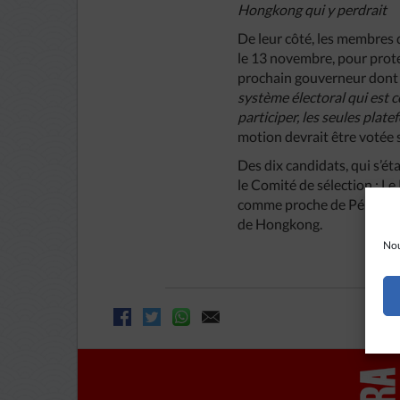
Hongkong qui y perdrait
De leur côté, les membres 
le 13 novembre, pour prot
prochain gouverneur don
système électoral qui est
participer, les seules plat
motion devrait être votée sa
Des dix candidats, qui s’é
le Comité de sélection : Le
comme proche de Pékin et de
de Hongkong.
Nou