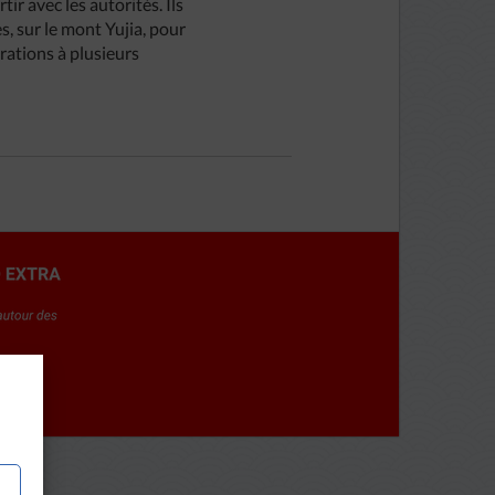
tir avec les autorités. Ils
s, sur le mont Yujia, pour
brations à plusieurs