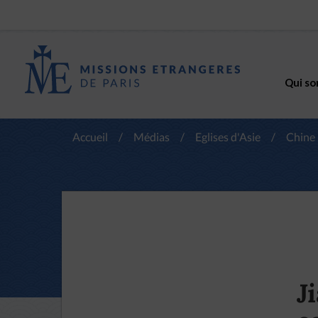
Qui so
Accueil
/
Médias
/
Eglises d'Asie
/
Chine
J