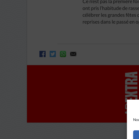
Ce n’est pas la première foi
ont pris l’habitude de rass
célébrer les grandes fêtes 
reprises dans le passé en o
Nou