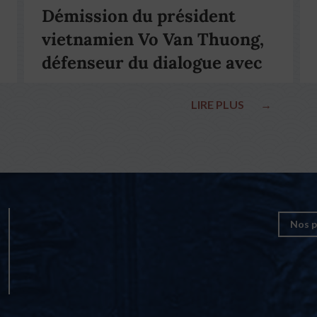
Démission du président
vietnamien Vo Van Thuong,
défenseur du dialogue avec
le pape François
LIRE PLUS
→
Nos p