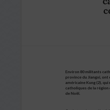
c
c
Environ 80 militants cath
province du Jiangxi, ont
américaine Kung (2), qui 
catholiques de la région 
de Noël.