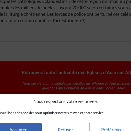
s que les catholiques « clandestins » de cette région ont maille à par
embler des milliers de fidèles, jusqu’à 20 000 selon certaines source
de la liturgie chrétienne. Les forces de police ont perturbé ces célé
pérant un certain nombre d’arrestations (3).
Nous respectons votre vie privée.
s utilisons des cookies pour optimiser notre site web et notre service.
Accepter
Refuser
Préférences