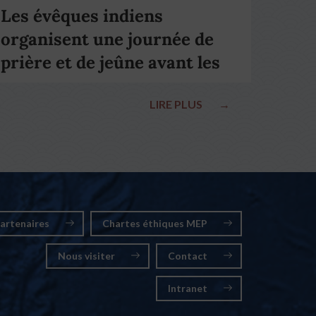
Les évêques indiens
organisent une journée de
prière et de jeûne avant les
élections nationales
LIRE PLUS
→
artenaires
Chartes éthiques MEP
Nous visiter
Contact
Intranet