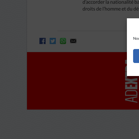
d’accorder la nationalité b
droits de l’homme et du 
Nou