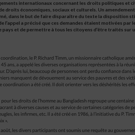
gements internationaux concernant les droits politiques et civ
de droits économiques, sociaux et culturels. Un amendement 
amé, dans le but de faire disparaître du texte la disposition st
 de l’appel a précisé que ces demandes étaient motivées par le
 pays et de permettre à tous les citoyens d’être traités sur un
 coordination, le P. Richard Timm, un missionnaire catholique améri
45 ans, a appelé les diverses organisations représentées à la réun
eur. D’après lui, beaucoup de personnes ont perdu confiance dans le
iers manquent de dévouement au service des pauvres et des victim
de coordination a été créé. Il doit orienter vers les déshérités les ef
n pour les droits de l’homme au Bangladesh regroupe une centaine
crant à diverses causes et au service de certaines catégories de
gles, les infirmes, etc. Il a été créé en 1986, à l’initiative du P. Tim
x ».
 9 août, les divers participants ont soumis une requête au gouver