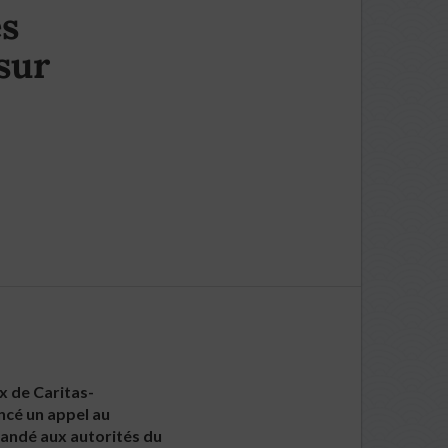
es
sur
ux de Caritas-
ncé un appel au
mandé aux autorités du