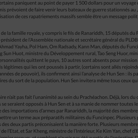
certains paniquent au point de payer 1 500 dollars pour un voyage 
is prévoient de faire venir leurs bateaux de guerre stationnés au
nisation de ces rapatriements massifs semble être un message pol
 la famille royale, y compris le fils de Ranariddh, 15 députés d
ce-président de l’Assemblée nationale et secrétaire général du PL
Ahmad Yayha, Pol Ham, Om Radsady, Kann Man, députés du Funcinp
 Sun Huot, ministre du Développement rural, Tao Seng Huor, minist
rsonnalités quittent le pays, 10 autres sont absents pour mission 
s légitimes qui les ont poussés à partir, (certains sont allés rejoi
nnées de pouvoir), ils confirment ainsi l’analyse de Hun Sen : ils
aires du sort de la population. Hun Sen invitera même tous ceux qu
aire n’ait pas fait l’unanimité au sein du Prachéachon. Déjà, lors du
 se seraient opposés à Hun Sen et à sa manie de nommer toutes le
te des importations d’armes par Ranariddh, la majorité des membr
ttre un terme aux préparatifs militaires du Funcinpec. Plusieurs 
s des deux partis préconisaient la manière forte. Plusieurs memb
e l’Etat, et Sar Kheng, ministre de l’Intérieur, Ke Kim Yan, chef d
dernier recours, et semblent n’avoir pas été avertis de l’opération.