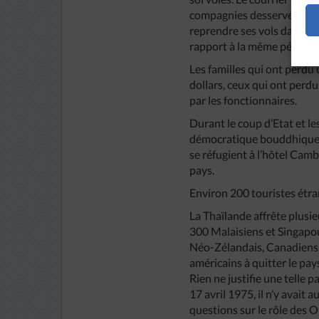
compagnies desservent à no
reprendre ses vols dans un 
rapport à la même période 
Les familles qui ont perdu
dollars, ceux qui ont per
par les fonctionnaires.
Durant le coup d’Etat et l
démocratique bouddhique),
se réfugient à l’hôtel Camb
pays.
Environ 200 touristes étr
La Thaïlande affrête plusie
300 Malaisiens et Singapou
Néo-Zélandais, Canadiens, 
américains à quitter le pa
Rien ne justifie une telle 
17 avril 1975, il n’y avait
questions sur le rôle des 