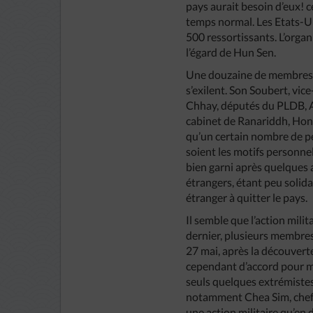
pays aurait besoin d’eux! 
temps normal. Les Etats-Un
500 ressortissants. L’orga
l’égard de Hun Sen.
Une douzaine de membres de
s’exilent. Son Soubert, vi
Chhay, députés du PLDB, 
cabinet de Ranariddh, Hong
qu’un certain nombre de pe
soient les motifs personnel
bien garni après quelques a
étrangers, étant peu solid
étranger à quitter le pays.
Il semble que l’action milit
dernier, plusieurs membres
27 mai, après la découver
cependant d’accord pour me
seuls quelques extrémiste
notamment Chea Sim, chef d
une action militaire qu’en 