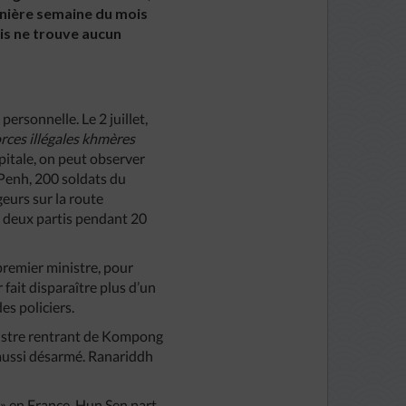
rnière semaine du mois
ais ne trouve aucun
ersonnelle. Le 2 juillet,
orces illégales khmères
apitale, on peut observer
Penh, 200 soldats du
eurs sur la route
 deux partis pendant 20
premier ministre, pour
 fait disparaître plus d’un
es policiers.
nistre rentrant de Kompong
i aussi désarmé. Ranariddh
» en France, Hun Sen part