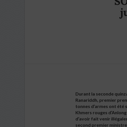
SO
j
Durant la seconde quinza
Ranariddh, premier prem
tonnes d’armes ont été s
Khmers rouges d’Anlong V
d’avoir fait venir illég
second premier ministre