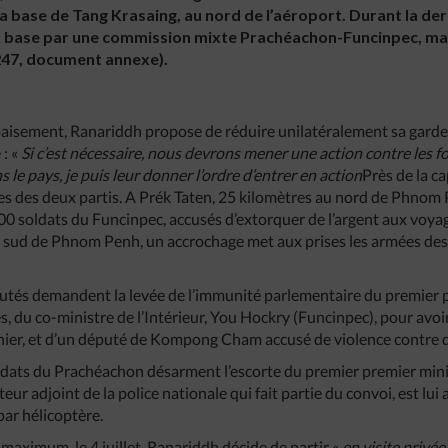
a base de Tang Krasaing, au nord de l’aéroport. Durant la de
er la base par une commission mixte Prachéachon-Funcinpec, m
247, document annexe).
’apaisement, Ranariddh propose de réduire unilatéralement sa garde p
 : «
Si c’est nécessaire, nous devrons mener une action contre les f
s le pays, je puis leur donner l’ordre d’entrer en action
Près de la c
 des deux partis. A Prék Taten, 25 kilomètres au nord de Phnom 
 soldats du Funcinpec, accusés d’extorquer de l’argent aux voyag
u sud de Phnom Penh, un accrochage met aux prises les armées des
putés demandent la levée de l’immunité parlementaire du premier 
s, du co-ministre de l’Intérieur, You Hockry (Funcinpec), pour avoir
ernier, et d’un député de Kompong Cham accusé de violence contre d
soldats du Prachéachon désarment l’escorte du premier premier mi
r adjoint de la police nationale qui fait partie du convoi, est lu
ar hélicoptère.
 maximum, le 4 juillet, Ranariddh décide de partir «
en visite privée