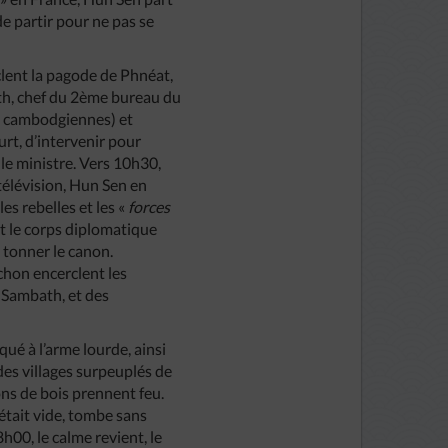
e partir pour ne pas se
clent la pagode de Phnéat,
th, chef du 2ème bureau du
s cambodgiennes) et
rt, d’intervenir pour
 le ministre. Vers 10h30,
télévision, Hun Sen en
les rebelles et les «
forces
it le corps diplomatique
 tonner le canon.
achon encerclent les
 Sambath, et des
qué à l’arme lourde, ainsi
 des villages surpeuplés de
ns de bois prennent feu.
 était vide, tombe sans
h00, le calme revient, le