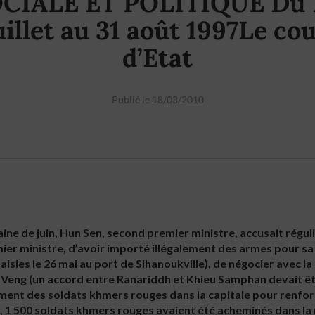
CIALE ET POLITIQUE Du 
uillet au 31 août 1997Le co
d’Etat
Publié le 18/03/2010
ine de juin, Hun Sen, second premier ministre, accusait régul
ier ministre, d’avoir importé illégalement des armes pour sa
aisies le 26 mai au port de Sihanoukville), de négocier avec l
eng (un accord entre Ranariddh et Khieu Samphan devait être s
alement des soldats khmers rouges dans la capitale pour renfor
, 1 500 soldats khmers rouges avaient été acheminés dans la