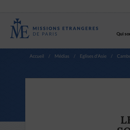
Qui so
Accueil
/
Médias
/
Eglises d'Asie
/
Camb
L