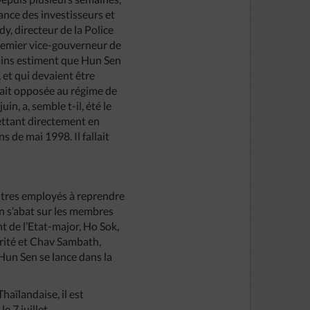
iance des investisseurs et
y, directeur de la Police
remier vice-gouverneur de
tains estiment que Hun Sen
 et qui devaient être
’était opposée au régime de
, a, semble t-il, été le
ettant directement en
s de mai 1998. Il fallait
 autres employés à reprendre
on s’abat sur les membres
t de l’Etat-major, Ho Sok,
curité et Chav Sambath,
Hun Sen se lance dans la
Thaïlandaise, il est
 7 juillet.