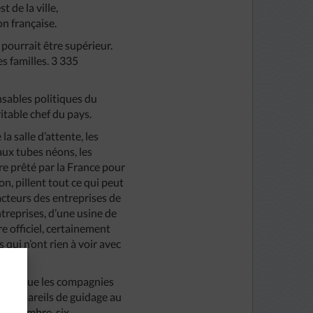
 de la ville,
on française.
 pourrait être supérieur.
s familles. 3 335
nsables politiques du
ritable chef du pays.
e la salle d’attente, les
’aux tubes néons, les
ère prêté par la France pour
n, pillent tout ce qui peut
racteurs des entreprises de
treprises, d’une usine de
e officiel, certainement
s qui n’ont rien à voir avec
 pour que les compagnies
s appareils de guidage au
 septembre, six