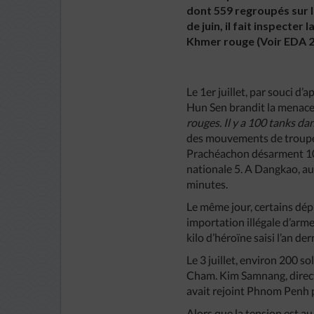
dont 559 regroupés sur l
de juin, il fait inspect
Khmer rouge (Voir EDA 
Le 1er juillet, par souci d
Hun Sen brandit la menace
rouges. Il y a 100 tanks dan
des mouvements de troupes
Prachéachon désarment 100
nationale 5. A Dangkao, a
minutes.
Le même jour, certains dé
importation illégale d’arme
kilo d’héroïne saisi l’an d
Le 3 juillet, environ 200 
Cham. Kim Samnang, directeu
avait rejoint Phnom Penh p
Alors que la tension est au