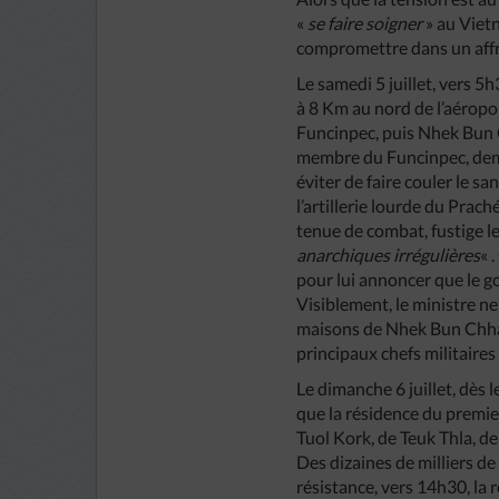
«
se faire soigner
» au Vietn
compromettre dans un affro
Le samedi 5 juillet, vers 
à 8 Km au nord de l’aérop
Funcinpec, puis Nhek Bun 
membre du Funcinpec, deman
éviter de faire couler le san
l’artillerie lourde du Prac
tenue de combat, fustige l
anarchiques irrégulières
« 
pour lui annoncer que le g
Visiblement, le ministre ne
maisons de Nhek Bun Chhay,
principaux chefs militaires
Le dimanche 6 juillet, dès 
que la résidence du premier
Tuol Kork, de Teuk Thla, d
Des dizaines de milliers de
résistance, vers 14h30, la 