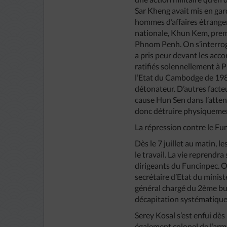
Sar Kheng avait mis en gard
hommes d’affaires étrangers
nationale, Khun Kem, prem
Phnom Penh. On s’interroge
a pris peur devant les acc
ratifiés solennellement à Pr
l’Etat du Cambodge de 1982
détonateur. D’autres facte
cause Hun Sen dans l’attenta
donc détruire physiquemen
La répression contre le Fu
Dès le 7 juillet au matin, 
le travail. La vie reprendr
dirigeants du Funcinpec. O
secrétaire d’Etat du minist
général chargé du 2ème bur
décapitation systématique
Serey Kosal s’est enfui dès 
également colonel de l’armé