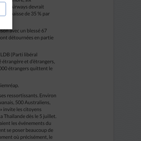
 Thaï Airways devrait
é une baisse de 35 % par
ison avec un blessé 67
ront détournées en partie
LDB (Parti libéral
étrangère et d’étrangers,
000 étrangers quittent le
Siemréap.
ses ressortissants. Environ
wanais, 500 Australiens,
» invite les citoyens
Thaïlande dès le 5 juillet.
elaient les événements du
ement se poser beaucoup de
moment où précisément, le