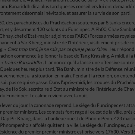
am. Ranariddh dira plus tard que ses conseillers lui ont demandé d
ntement désormais inévitable, et assurer la survie de son parti.
5h30, des parachutistes du Prachéachon soutenus par 8 tanks encer
ort, et y désarment 120 soldats du Funcinpec. A 9h00, Chav Samba
Chhay, chef d’Etat-major adjoint des FARC (Forces armées royale
dent à Sâr Kheng, ministre de l’Intérieur, visiblement pris de cou
g. «
C’est trop tard, je ne sais pas ce que je peux faire
« , leur répond
héachon commence à pilonner la base de Tang Krasaing. A midi, à la 
e «
traître Ranariddh
« . Il annonce qu’il a lancé une offensive contre 
. Quelques heures plus tard, Téa Banh, ministre de la Défense, réun
ouvernement a la situation en main. Pendant la réunion, on entend
 sait pas ce qui se passe. Dans l’après-midi, les troupes du Praché
 de Ho Sok, secrétaire d’Etat au ministère de l’Intérieur, de Chav
 du Funcinpec. Le calme revient avec la nuit.
le lever du jour, la canonade reprend. Le siège du Funcinpec est atta
 premier ministre. Les combats font rage à l’ouest de la ville, près
e Dap Pir Khang, dans la banlieue ouest de Phnom Penh. 423 maiso
 Phnompenhois affolés quittent la ville. Le siège du Funcinpec, qui
résidence du premier premier ministre est prise vers 17h30. Vers 18