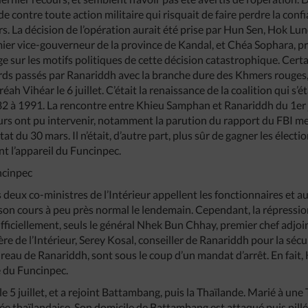
e contre toute action militaire qui risquait de faire perdre la conf
. La décision de l’opération aurait été prise par Hun Sen, Hok Lund
ier vice-gouverneur de la province de Kandal, et Chéa Sophara, p
 sur les motifs politiques de cette décision catastrophique. Cer
ords passés par Ranariddh avec la branche dure des Khmers rouges,
éah Vihéar le 6 juillet. C’était la renaissance de la coalition qui s
 à 1991. La rencontre entre Khieu Samphan et Ranariddh du 1er juin
urs ont pu intervenir, notamment la parution du rapport du FBI m
t du 30 mars. Il n’était, d’autre part, plus sûr de gagner les élection
t l’appareil du Funcinpec.
ncinpec
les deux co-ministres de l’Intérieur appellent les fonctionnaires et
a son cours à peu près normal le lendemain. Cependant, la répressi
fficiellement, seuls le général Nhek Bun Chhay, premier chef adjoin
ère de l’Intérieur, Serey Kosal, conseiller de Ranariddh pour la sé
eau de Ranariddh, sont sous le coup d’un mandat d’arrêt. En fait, 
 du Funcinpec.
le 5 juillet, et a rejoint Battambang, puis la Thaïlande. Marié à une 
e thaïlandaise. Son domicile de Battambang est attaqué puis pillé le