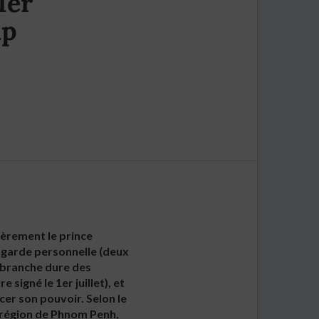
1er
up
ièrement le prince
 garde personnelle (deux
a branche dure des
igné le 1er juillet), et
cer son pouvoir. Selon le
 région de Phnom Penh,