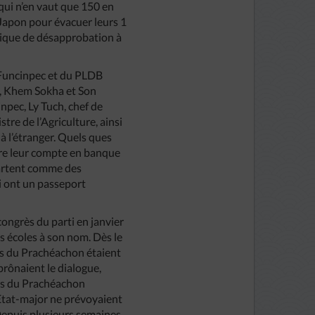
qui n’en vaut que 150 en
 Japon pour évacuer leurs 1
itique de désapprobation à
u Funcinpec et du PLDB
DB, Khem Sokha et Son
ec, Ly Tuch, chef de
re de l’Agriculture, ainsi
à l’étranger. Quels ques
ndre leur compte en banque
 partent comme des
i ont un passeport
 congrès du parti en janvier
s écoles à son nom. Dès le
es du Prachéachon étaient
prônaient le dialogue,
res du Prachéachon
’Etat-major ne prévoyaient
 Depuis plusieurs semaines,