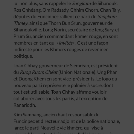
lui non plus, sans rappeler le
Sangkum
de Sihanouk.
Ros Chhéang, Om Radsady, Chhim Chorn, Chan Taly,
députés du Funcinpec rallient ce parti du
Sangkum
Thmey
, ainsi que Thorn Bun Srun, gouverneur de
Sihanoukville. Long Norin, secrétaire de Ieng Sary, et
Prum Su, ancien commandant khmer rouge, en sont
membres en tant qu' »
invités
« . C’est une façon
indirecte pour les Khmers rouges de revenir en
politique.
Toan Chhay, gouverneur de Siemréap, est président
du
Ruop Ruom Chéat
(Union Nationale), Ung Phan
et Duong Khem en sont vice-présidents. Le logo du
nouveau parti représente le palmier à sucre, dont
tout est utilisable. Toan Chhay affirme vouloir
collaborer avec tous les partis, à l’exception de
Ranariddh.
Kim Samnang, ancien haut responsable du
Funcinpec et directeur adjoint de la police nationale,
lance le parti Nouvelle vie khmère, qui vise à