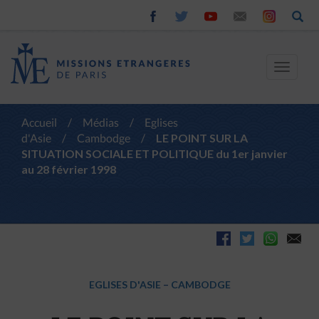
Toggle
navigat
Accueil
/
Médias
/
Eglises
d'Asie
/
Cambodge
/
LE POINT SUR LA
SITUATION SOCIALE ET POLITIQUE du 1er janvier
au 28 février 1998
EGLISES D'ASIE
–
CAMBODGE