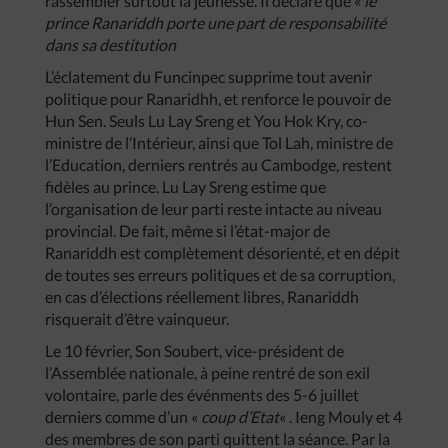
rassembler surtout la jeunesse. Il déclare que «
le
prince Ranariddh porte une part de responsabilité
dans sa destitution
L’éclatement du Funcinpec supprime tout avenir
politique pour Ranaridhh, et renforce le pouvoir de
Hun Sen. Seuls Lu Lay Sreng et You Hok Kry, co-
ministre de l’Intérieur, ainsi que Tol Lah, ministre de
l’Education, derniers rentrés au Cambodge, restent
fidèles au prince. Lu Lay Sreng estime que
l’organisation de leur parti reste intacte au niveau
provincial. De fait, même si l’état-major de
Ranariddh est complètement désorienté, et en dépit
de toutes ses erreurs politiques et de sa corruption,
en cas d’élections réellement libres, Ranariddh
risquerait d’être vainqueur.
Le 10 février, Son Soubert, vice-président de
l’Assemblée nationale, à peine rentré de son exil
volontaire, parle des événments des 5-6 juillet
derniers comme d’un «
coup d’Etat
« . Ieng Mouly et 4
des membres de son parti quittent la séance. Par la