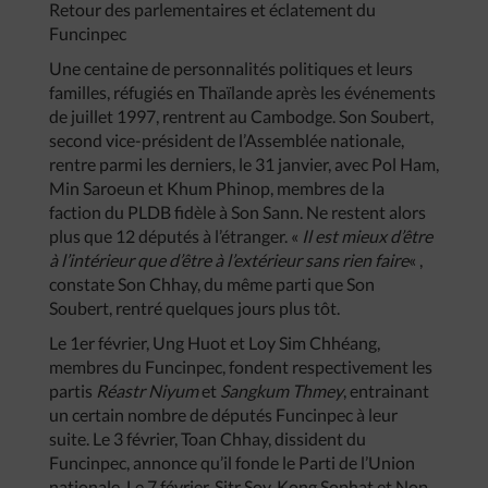
Retour des parlementaires et éclatement du
Funcinpec
Une centaine de personnalités politiques et leurs
familles, réfugiés en Thaïlande après les événements
de juillet 1997, rentrent au Cambodge. Son Soubert,
second vice-président de l’Assemblée nationale,
rentre parmi les derniers, le 31 janvier, avec Pol Ham,
Min Saroeun et Khum Phinop, membres de la
faction du PLDB fidèle à Son Sann. Ne restent alors
plus que 12 députés à l’étranger. «
Il est mieux d’être
à l’intérieur que d’être à l’extérieur sans rien faire
« ,
constate Son Chhay, du même parti que Son
Soubert, rentré quelques jours plus tôt.
Le 1er février, Ung Huot et Loy Sim Chhéang,
membres du Funcinpec, fondent respectivement les
partis
Réastr Niyum
et
Sangkum Thmey
, entrainant
un certain nombre de députés Funcinpec à leur
suite. Le 3 février, Toan Chhay, dissident du
Funcinpec, annonce qu’il fonde le Parti de l’Union
nationale. Le 7 février, Sitr Soy, Kong Sophat et Nop