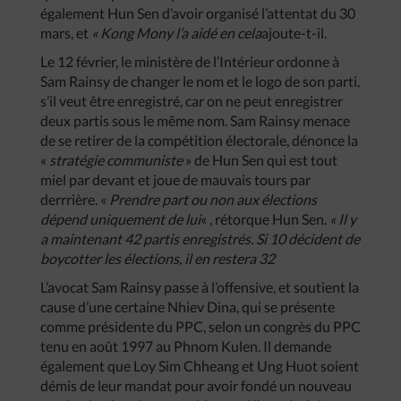
également Hun Sen d’avoir organisé l’attentat du 30
mars, et
« Kong Mony l’a aidé en cela
ajoute-t-il.
Le 12 février, le ministère de l’Intérieur ordonne à
Sam Rainsy de changer le nom et le logo de son parti,
s’il veut être enregistré, car on ne peut enregistrer
deux partis sous le même nom. Sam Rainsy menace
de se retirer de la compétition électorale, dénonce la
«
stratégie communiste
» de Hun Sen qui est tout
miel par devant et joue de mauvais tours par
derrrière. «
Prendre part ou non aux élections
dépend uniquement de lui
« , rétorque Hun Sen.
« Il y
a maintenant 42 partis enregistrés. Si 10 décident de
boycotter les élections, il en restera 32
L’avocat Sam Rainsy passe à l’offensive, et soutient la
cause d’une certaine Nhiev Dina, qui se présente
comme présidente du PPC, selon un congrès du PPC
tenu en août 1997 au Phnom Kulen. Il demande
également que Loy Sim Chheang et Ung Huot soient
démis de leur mandat pour avoir fondé un nouveau