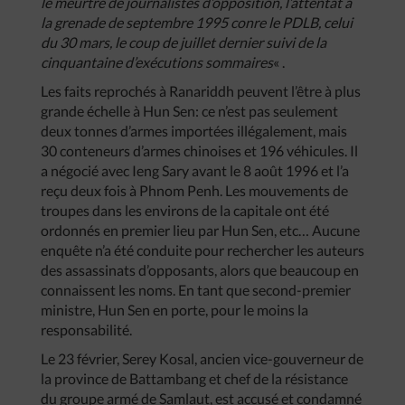
le meurtre de journalistes d’opposition, l’attentat à
la grenade de septembre 1995 conre le PDLB, celui
du 30 mars, le coup de juillet dernier suivi de la
cinquantaine d’exécutions sommaires
« .
Les faits reprochés à Ranariddh peuvent l’être à plus
grande échelle à Hun Sen: ce n’est pas seulement
deux tonnes d’armes importées illégalement, mais
30 conteneurs d’armes chinoises et 196 véhicules. Il
a négocié avec Ieng Sary avant le 8 août 1996 et l’a
reçu deux fois à Phnom Penh. Les mouvements de
troupes dans les environs de la capitale ont été
ordonnés en premier lieu par Hun Sen, etc… Aucune
enquête n’a été conduite pour rechercher les auteurs
des assassinats d’opposants, alors que beaucoup en
connaissent les noms. En tant que second-premier
ministre, Hun Sen en porte, pour le moins la
responsabilité.
Le 23 février, Serey Kosal, ancien vice-gouverneur de
la province de Battambang et chef de la résistance
du groupe armé de Samlaut, est accusé et condamné