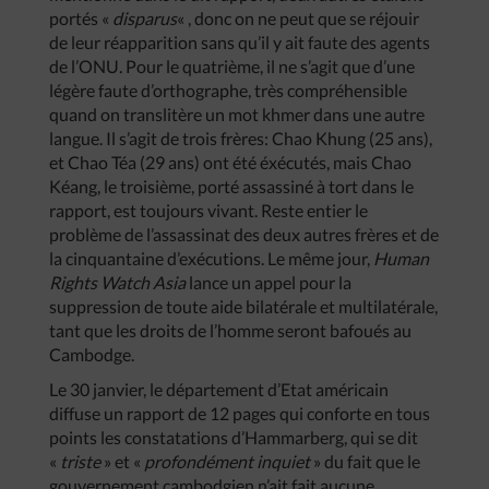
portés «
disparus
« , donc on ne peut que se réjouir
de leur réapparition sans qu’il y ait faute des agents
de l’ONU. Pour le quatrième, il ne s’agit que d’une
légère faute d’orthographe, très compréhensible
quand on translitère un mot khmer dans une autre
langue. Il s’agit de trois frères: Chao Khung (25 ans),
et Chao Téa (29 ans) ont été éxécutés, mais Chao
Kéang, le troisième, porté assassiné à tort dans le
rapport, est toujours vivant. Reste entier le
problème de l’assassinat des deux autres frères et de
la cinquantaine d’exécutions. Le même jour,
Human
Rights Watch Asia
lance un appel pour la
suppression de toute aide bilatérale et multilatérale,
tant que les droits de l’homme seront bafoués au
Cambodge.
Le 30 janvier, le département d’Etat américain
diffuse un rapport de 12 pages qui conforte en tous
points les constatations d’Hammarberg, qui se dit
«
triste
» et «
profondément inquiet
» du fait que le
gouvernement cambodgien n’ait fait aucune