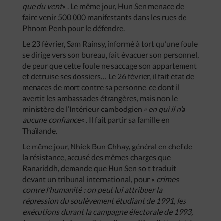
que du vent
« . Le même jour, Hun Sen menace de
faire venir 500 000 manifestants dans les rues de
Phnom Penh pour le défendre.
Le 23 février, Sam Rainsy, informé à tort qu’une foule
se dirige vers son bureau, fait évacuer son personnel,
de peur que cette foule ne saccage son appartement
et détruise ses dossiers… Le 26 février, il fait état de
menaces de mort contre sa personne, ce dont il
avertit les ambassades étrangères, mais non le
ministère de l’Intérieur cambodgien «
en qui il n’a
aucune confiance
« . Il fait partir sa famille en
Thaïlande.
Le même jour, Nhiek Bun Chhay, général en chef de
la résistance, accusé des mêmes charges que
Ranariddh, demande que Hun Sen soit traduit
devant un tribunal international, pour «
crimes
contre l’humanité : on peut lui attribuer la
répression du soulèvement étudiant de 1991, les
exécutions durant la campagne électorale de 1993,