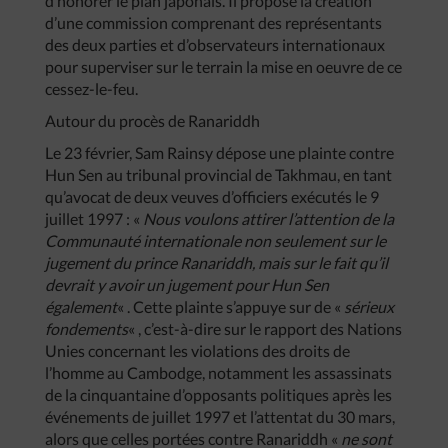
d’honorer le plan japonais. Il propose la création
d’une commission comprenant des représentants
des deux parties et d’observateurs internationaux
pour superviser sur le terrain la mise en oeuvre de ce
cessez-le-feu.
Autour du procès de Ranariddh
Le 23 février, Sam Rainsy dépose une plainte contre
Hun Sen au tribunal provincial de Takhmau, en tant
qu’avocat de deux veuves d’officiers exécutés le 9
juillet 1997 : «
Nous voulons attirer l’attention de la
Communauté internationale non seulement sur le
jugement du prince Ranariddh, mais sur le fait qu’il
devrait y avoir un jugement pour Hun Sen
également
« . Cette plainte s’appuye sur de «
sérieux
fondements
« , c’est-à-dire sur le rapport des Nations
Unies concernant les violations des droits de
l’homme au Cambodge, notamment les assassinats
de la cinquantaine d’opposants politiques après les
événements de juillet 1997 et l’attentat du 30 mars,
alors que celles portées contre Ranariddh «
ne sont