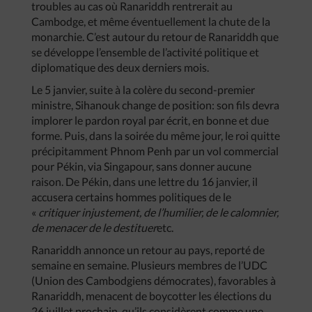
troubles au cas où Ranariddh rentrerait au
Cambodge, et même éventuellement la chute de la
monarchie. C’est autour du retour de Ranariddh que
se développe l’ensemble de l’activité politique et
diplomatique des deux derniers mois.
Le 5 janvier, suite à la colère du second-premier
ministre, Sihanouk change de position: son fils devra
implorer le pardon royal par écrit, en bonne et due
forme. Puis, dans la soirée du même jour, le roi quitte
précipitamment Phnom Penh par un vol commercial
pour Pékin, via Singapour, sans donner aucune
raison. De Pékin, dans une lettre du 16 janvier, il
accusera certains hommes politiques de le
«
critiquer injustement, de l’humilier, de le calomnier,
de menacer de le destituer
etc.
Ranariddh annonce un retour au pays, reporté de
semaine en semaine. Plusieurs membres de l’UDC
(Union des Cambodgiens démocrates), favorables à
Ranariddh, menacent de boycotter les élections du
26 juillet prochain, qu’ils considèrent comme une