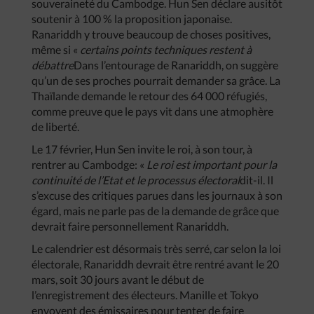
souveraineté du Cambodge. Hun Sen déclare ausitôt
soutenir à 100 % la proposition japonaise.
Ranariddh y trouve beaucoup de choses positives,
même si «
certains points techniques restent à
débattre
Dans l’entourage de Ranariddh, on suggère
qu’un de ses proches pourrait demander sa grâce. La
Thaïlande demande le retour des 64 000 réfugiés,
comme preuve que le pays vit dans une atmophère
de liberté.
Le 17 février, Hun Sen invite le roi, à son tour, à
rentrer au Cambodge: «
Le roi est important pour la
continuité de l’Etat et le processus électoral
dit-il. Il
s’excuse des critiques parues dans les journaux à son
égard, mais ne parle pas de la demande de grâce que
devrait faire personnellement Ranariddh.
Le calendrier est désormais très serré, car selon la loi
électorale, Ranariddh devrait être rentré avant le 20
mars, soit 30 jours avant le début de
l’enregistrement des électeurs. Manille et Tokyo
envoyent des émissaires pour tenter de faire