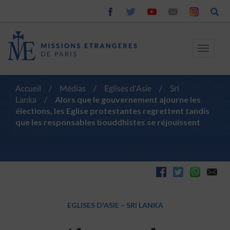
Toggle
navigat
Accueil
/
Médias
/
Eglises d'Asie
/
Sri
Lanka
/
Alors que le gouvernement ajourne les
élections, les Eglise protestantes regrettent tandis
que les responsables bouddhistes se réjouissent
EGLISES D'ASIE
–
SRI LANKA