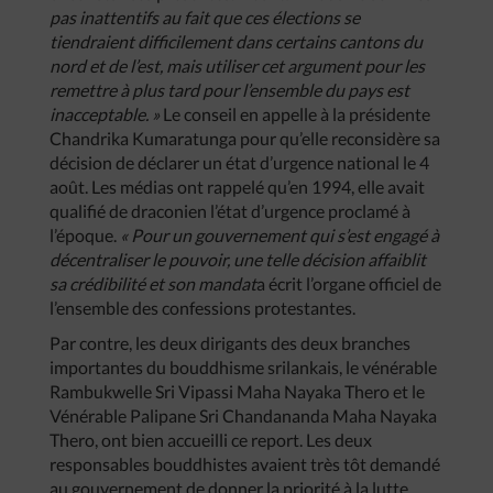
pas
inattentifs
au
fait
que
ces
élections
se
tiendraient
difficilement
dans
certains
cantons
du
nord
et
de
l’est
,
mais
utiliser
cet
argument
pour
les
remettre
à
plus
tard
pour
l’ensemble
du
pays
est
inacceptable
. »
Le conseil en appelle à la présidente
Chandrika Kumaratunga pour qu’elle reconsidère sa
décision de déclarer un état d’urgence national le 4
août. Les médias ont rappelé qu’en 1994, elle avait
qualifié de draconien l’état d’urgence proclamé à
l’époque.
«
Pour
un
gouvernement
qui
s’est
engagé
à
décentraliser
le
pouvoir
,
une
telle
décision
affaiblit
sa
crédibilité
et
son
mandat
a écrit l’organe officiel de
l’ensemble des confessions protestantes.
Par contre, les deux dirigants des deux branches
importantes du bouddhisme srilankais, le vénérable
Rambukwelle Sri Vipassi Maha Nayaka Thero et le
Vénérable Palipane Sri Chandananda Maha Nayaka
Thero, ont bien accueilli ce report. Les deux
responsables bouddhistes avaient très tôt demandé
au gouvernement de donner la priorité à la lutte