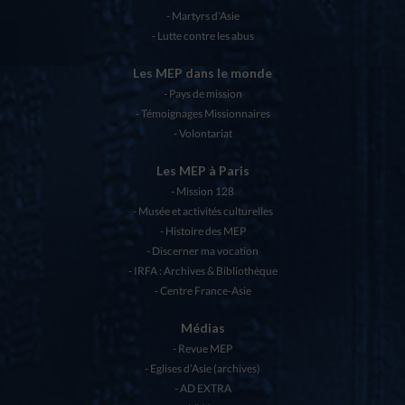
Martyrs d’Asie
Lutte contre les abus
Les MEP dans le monde
Pays de mission
Témoignages Missionnaires
Volontariat
Les MEP à Paris
Mission 128
Musée et activités culturelles
Histoire des MEP
Discerner ma vocation
IRFA : Archives & Bibliothèque
Centre France-Asie
Médias
Revue MEP
Eglises d’Asie (archives)
AD EXTRA